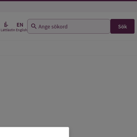
EN
Sök
In English
Lättläst