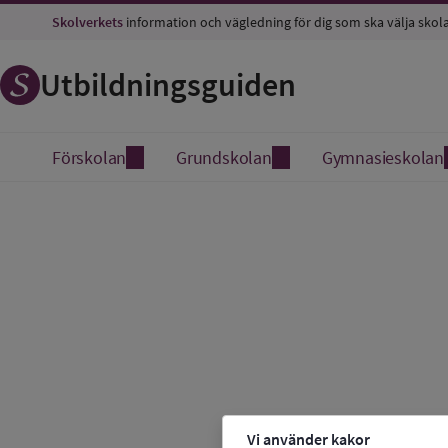
Skolverkets
information och vägledning för dig som ska välja skol
Utbildningsguiden
Förskolan
Grundskolan
Gymnasieskolan
Vi använder kakor