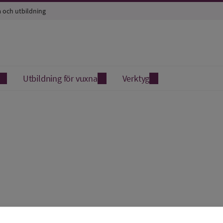
a och utbildning
Utbildning för vuxna
Verktyg