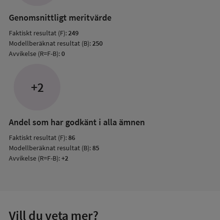
resul
Genomsnittligt meritvärde
Faktiskt resultat (F):
249
Modellberäknat resultat (B):
250
Avvikelse (R=F-B):
0
+2
Andel som har godkänt i alla ämnen
Faktiskt resultat (F):
86
Modellberäknat resultat (B):
85
Avvikelse (R=F-B):
+2
Vill du veta mer?