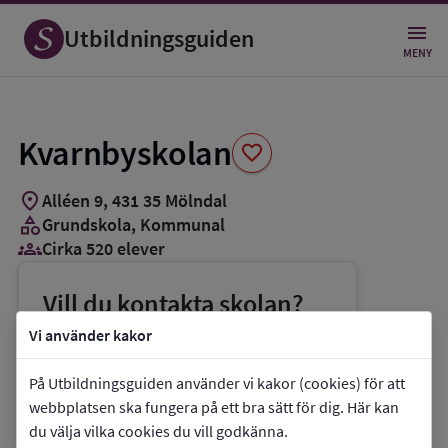
Spara
som
Utbildningsguiden
favorit
MENY
Kvarnbyskolan
favorite
location_on
Alléen 9
,
431
35
Mölndal
category
Grundskola
, Kommunal
groups_3
Cirka 520 elever
Vill du kontakta skolan?
phone
Telefon:
031-3153241
Vi använder kakor
mail
E-post:
marie.nystrom@molndal.se
På Utbildningsguiden använder vi kakor (cookies) för att
link
Webbplats:
Kvarnbyskolan
webbplatsen ska fungera på ett bra sätt för dig. Här kan
du välja vilka cookies du vill godkänna.