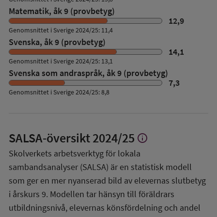
Matematik, åk 9 (provbetyg)
12,9
Genomsnittet i Sverige 2024/25: 11,4
Svenska, åk 9 (provbetyg)
14,1
Genomsnittet i Sverige 2024/25: 13,1
Svenska som andraspråk, åk 9 (provbetyg)
7,3
Genomsnittet i Sverige 2024/25: 8,8
SALSA-översikt
2024/25
info
Visa
mer
Skolverkets arbetsverktyg för lokala
om
sambandsanalyser (SALSA) är en statistisk modell
SALSA-
översikt
som ger en mer nyanserad bild av elevernas slutbetyg
i årskurs 9. Modellen tar hänsyn till föräldrars
utbildningsnivå, elevernas könsfördelning och andel