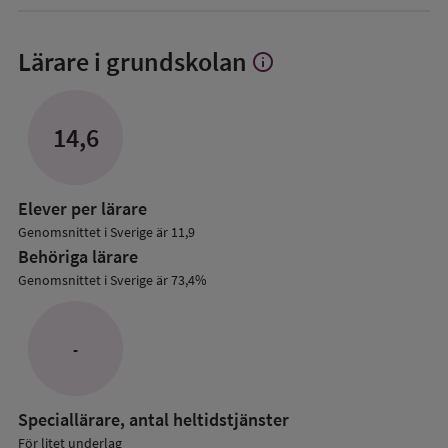
Lärare i grundskolan
info
Visa
mer
om
Lärare
14,6
i
grundskolan
Elever per lärare
Genomsnittet i Sverige är 11,9
Behöriga lärare
Genomsnittet i Sverige är 73,4%
-
Speciallärare, antal heltidstjänster
För litet underlag