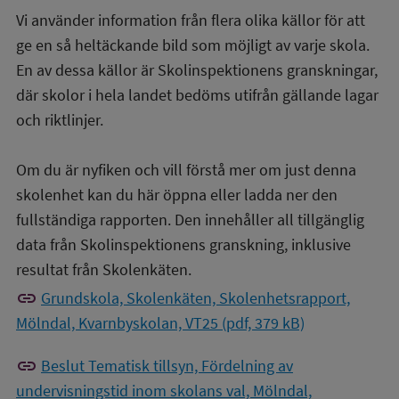
Vi använder information från flera olika källor för att
ge en så heltäckande bild som möjligt av varje skola.
En av dessa källor är Skolinspektionens granskningar,
där skolor i hela landet bedöms utifrån gällande lagar
och riktlinjer.
Om du är nyfiken och vill förstå mer om just denna
skolenhet kan du här öppna eller ladda ner den
fullständiga rapporten. Den innehåller all tillgänglig
data från Skolinspektionens granskning, inklusive
resultat från Skolenkäten.
link
Grundskola, Skolenkäten, Skolenhetsrapport,
Mölndal, Kvarnbyskolan, VT25 (pdf, 379 kB)
link
Beslut Tematisk tillsyn, Fördelning av
undervisningstid inom skolans val, Mölndal,