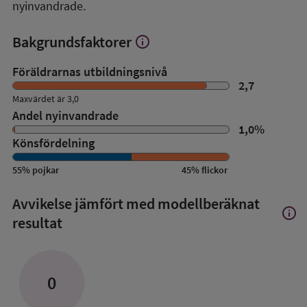
nyinvandrade.
Bakgrundsfaktorer
info
Visa
mer
om
Föräldrarnas utbildningsnivå
Bakgrundsfaktorer
2,7
Maxvärdet är 3,0
Andel nyinvandrade
1,0
%
Könsfördelning
55
%
pojkar
45
%
flickor
Avvikelse jämfört med modellberäknat
info
Visa
resultat
mer
om
Avvik
jämfö
0
med
mode