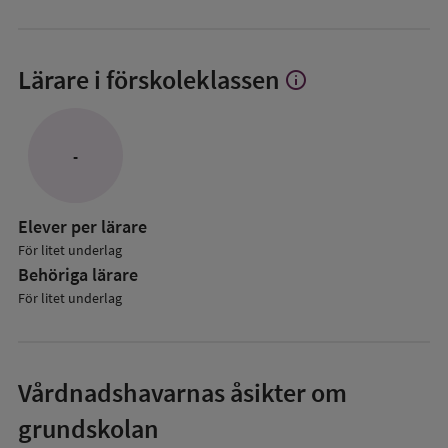
Lärare i förskoleklassen
info
Visa
mer
om
Lärare
-
i
förskoleklassen
Elever per lärare
För litet underlag
Behöriga lärare
För litet underlag
Vårdnadshavarnas åsikter om
grundskolan