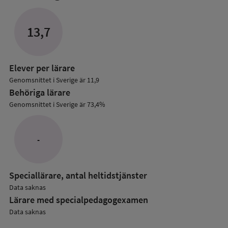
mer
om
Lärare
13,7
i
grundskolan
Elever per lärare
Genomsnittet i Sverige är 11,9
Behöriga lärare
Genomsnittet i Sverige är 73,4%
-
Speciallärare, antal heltidstjänster
Data saknas
Lärare med specialpedagog­examen
Data saknas