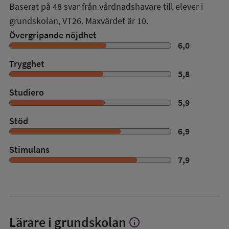
Baserat på
48
svar från vårdnadshavare till elever i
grundskolan,
VT26
. Maxvärdet är 10.
Övergripande nöjdhet
6,0
Trygghet
5,8
Studiero
5,9
Stöd
6,9
Stimulans
7,9
Lärare i grundskolan
info
Visa