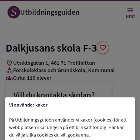
Spara
som
Utbildningsguiden
favorit
MENY
Dalkjusans skola F-3
favorite
location_on
Utsiktsgatan 1
,
461
71
Trollhättan
category
Förskoleklass och Grundskola
, Kommunal
groups_3
Cirka 110 elever
Vill du kontakta skolan?
phone
Telefon:
0520-496501
Vi använder kakor
mail
E-post:
cecilia.sokol@trollhattan.se
På Utbildningsguiden använder vi kakor (cookies) för att
link
Webbplats:
Dalkjusans skola F-3
webbplatsen ska fungera på ett bra sätt för dig. Här kan
du välja vilka cookies du vill godkänna.