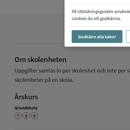
På Utbildningsguiden använder 
cookies du vill godkänna.
Godkänn alla kakor
Om skolenheten
Uppgifter samlas in per skolenhet och inte per s
skolenheter på en skola.
Årskurs
Grundskola
7
8
9