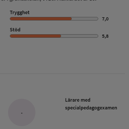
Trygghet
7,0
Stöd
5,8
Lärare med
specialpedagog­examen
-