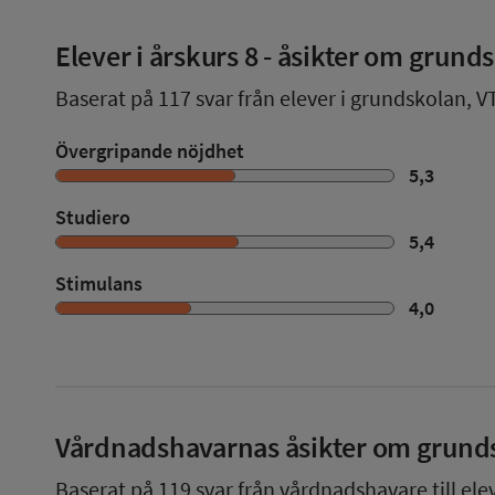
Elever i
årskurs 8
- åsikter om grund
Baserat på
117
svar från elever i grundskolan,
V
Övergripande nöjdhet
5,3
Studiero
5,4
Stimulans
4,0
Vårdnadshavarnas åsikter om grund
Baserat på
119
svar från vårdnadshavare till ele