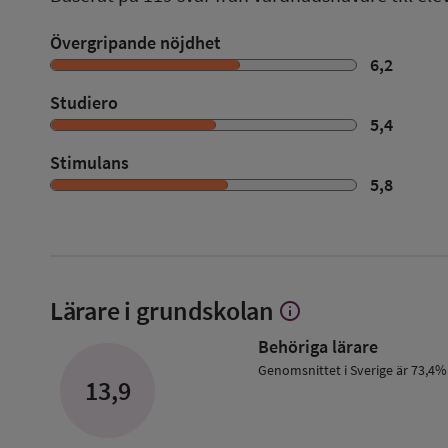
Övergripande nöjdhet
6,2
Studiero
5,4
Stimulans
5,8
Lärare i grundskolan
info
Visa
mer
Behöriga lärare
om
Lärare
Genomsnittet i Sverige är 73,4%
13,9
i
grundskolan