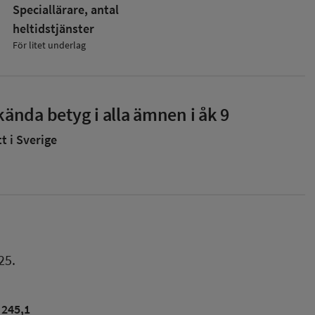
Speciallärare, antal
heltidstjänster
För litet underlag
ända betyg i alla ämnen i åk 9
 i Sverige
25.
245,1