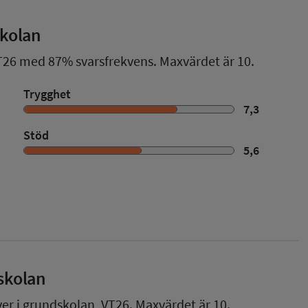
skolan
T26
med
87%
svarsfrekvens. Maxvärdet är 10.
Trygghet
7,3
Stöd
5,6
skolan
ver i grundskolan,
VT26
. Maxvärdet är 10.