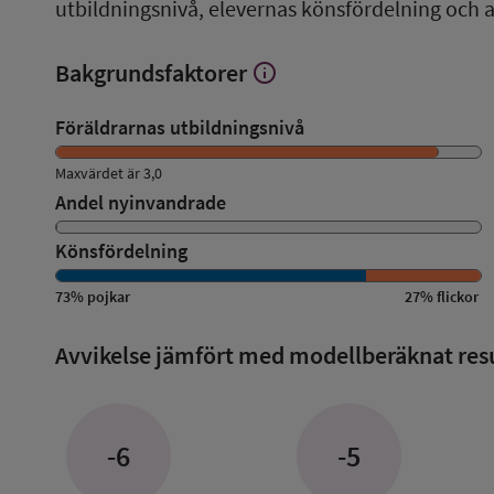
utbildningsnivå, elevernas könsfördelning och 
Bakgrundsfaktorer
info
Visa
mer
om
Föräldrarnas utbildningsnivå
Bakgrundsfaktorer
Maxvärdet är 3,0
Andel nyinvandrade
Könsfördelning
73
%
pojkar
27
%
flickor
Avvikelse jämfört med modellberäknat res
-6
-5