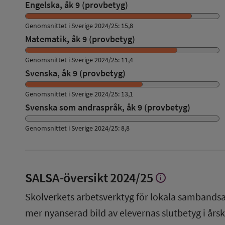
Engelska, åk 9 (provbetyg)
Genomsnittet i Sverige 2024/25: 15,8
Matematik, åk 9 (provbetyg)
Genomsnittet i Sverige 2024/25: 11,4
Svenska, åk 9 (provbetyg)
Genomsnittet i Sverige 2024/25: 13,1
Svenska som andraspråk, åk 9 (provbetyg)
Genomsnittet i Sverige 2024/25: 8,8
SALSA-översikt
2024/25
info
Visa
mer
Skolverkets arbetsverktyg för lokala sambandsa
om
SALSA-
mer nyanserad bild av elevernas slutbetyg i årsku
översikt