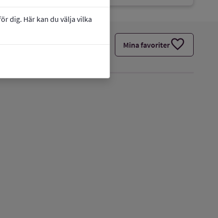
r dig. Här kan du välja vilka
favorite
Mina favoriter