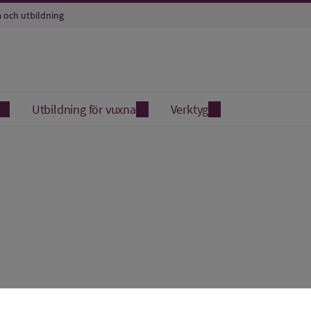
a och utbildning
Utbildning för vuxna
Verktyg