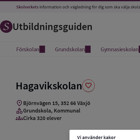
Spara
Skolverkets
information och vägledning för dig som ska välja skol
som
favorit
Utbildningsguiden
Förskolan
Grundskolan
Gymnasieskolan
Hagavikskolan
favorite
location_on
Björnvägen 15
,
352
66
Växjö
category
Grundskola
, Kommunal
groups_3
Cirka 320 elever
Vi använder kakor