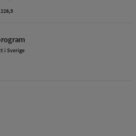
228,5
sprogram
 i Sverige