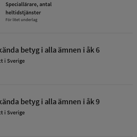
Speciallärare, antal
heltidstjänster
För litet underlag
ända betyg i alla ämnen i åk 6
 i Sverige
ända betyg i alla ämnen i åk 9
 i Sverige