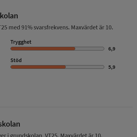
skolan
T25
med
91%
svarsfrekvens. Maxvärdet är 10.
Trygghet
6,9
Stöd
5,9
skolan
ver i grundskolan,
VT25
. Maxvärdet är 10.