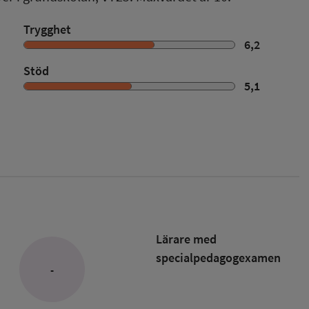
Trygghet
6,2
Stöd
5,1
Lärare med
specialpedagog­examen
-