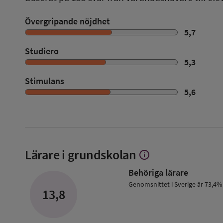
Övergripande nöjdhet
5,7
Studiero
5,3
Stimulans
5,6
Lärare i grundskolan
info
Visa
mer
Behöriga lärare
om
Lärare
Genomsnittet i Sverige är 73,4%
13,8
i
grundskolan