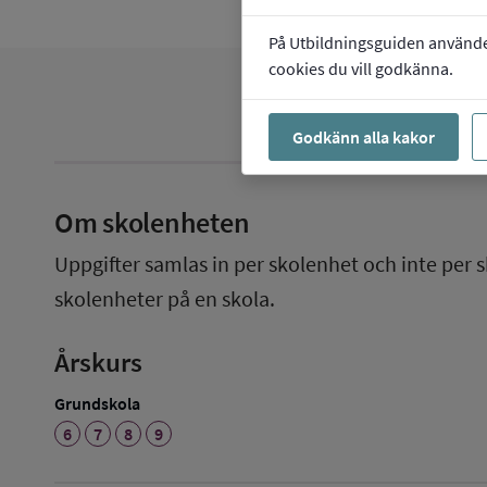
På Utbildningsguiden använder 
cookies du vill godkänna.
Godkänn alla kakor
Om skolenheten
Uppgifter samlas in per skolenhet och inte per s
skolenheter på en skola.
Årskurs
Grundskola
6
7
8
9