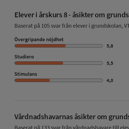
Elever i
årskurs 8
- åsikter om grund
Baserat på
105
svar från elever i grundskolan,
V
Övergripande nöjdhet
5,8
Studiero
5,5
Stimulans
4,0
Vårdnadshavarnas åsikter om grund
Baserat på
133
svar från vårdnadshavare till ele