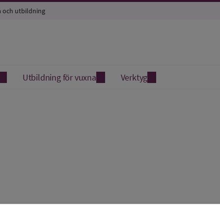
a och utbildning
Utbildning för vuxna
Verktyg