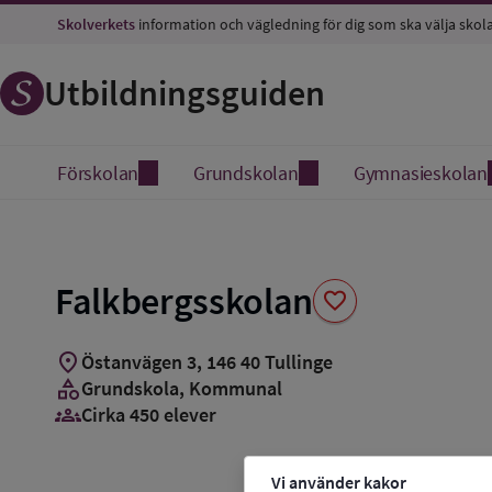
Spara
Skolverkets
information och vägledning för dig som ska välja skol
som
favorit
Utbildningsguiden
Förskolan
Grundskolan
Gymnasieskolan
Falkbergsskolan
favorite
location_on
Östanvägen 3
,
146
40
Tullinge
category
Grundskola
, Kommunal
groups_3
Cirka 450 elever
Vi använder kakor