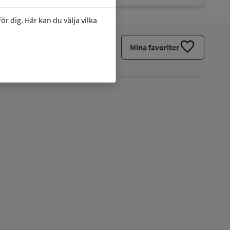
r dig. Här kan du välja vilka
favorite
Mina favoriter