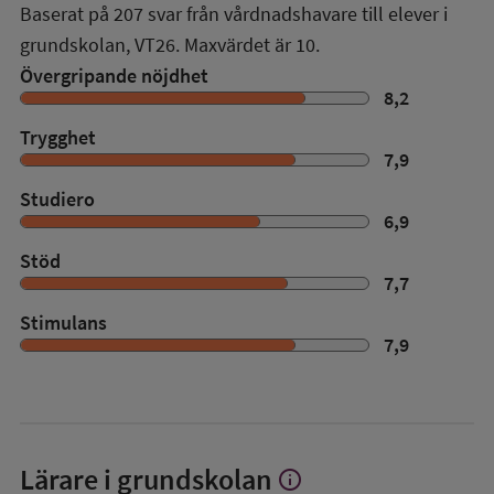
Baserat på
207
svar från vårdnadshavare till elever i
grundskolan,
VT26
. Maxvärdet är 10.
Övergripande nöjdhet
8,2
Trygghet
7,9
Studiero
6,9
Stöd
7,7
Stimulans
7,9
Lärare i grundskolan
info
Visa