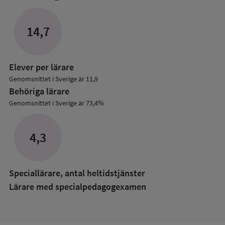
mer
om
Lärare
14,7
i
grundskolan
Elever per lärare
Genomsnittet i Sverige är 11,9
Behöriga lärare
Genomsnittet i Sverige är 73,4%
4,3
Speciallärare, antal heltidstjänster
Lärare med specialpedagog­examen