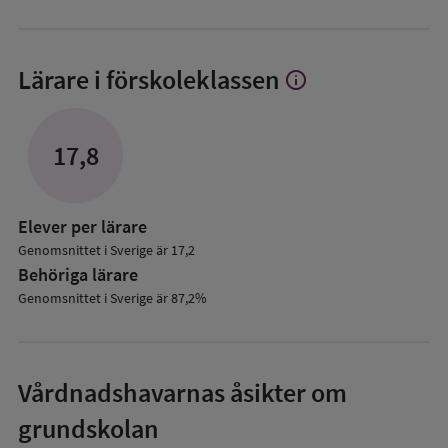
Lärare i förskoleklassen
info
Visa
mer
om
Lärare
17,8
i
förskoleklassen
Elever per lärare
Genomsnittet i Sverige är 17,2
Behöriga lärare
Genomsnittet i Sverige är 87,2%
Vårdnadshavarnas åsikter om
grundskolan