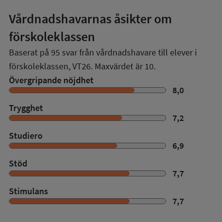
Vårdnadshavarnas åsikter om
förskoleklassen
Baserat på
95
svar från vårdnadshavare till elever i
förskoleklassen,
VT26
. Maxvärdet är 10.
Övergripande nöjdhet
8,0
Trygghet
7,2
Studiero
6,9
Stöd
7,7
Stimulans
7,7