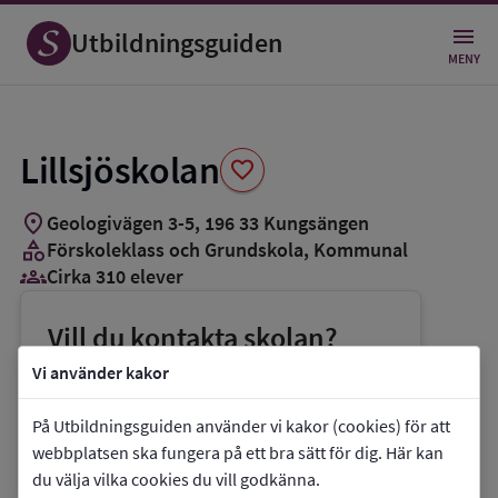
Spara
som
Utbildningsguiden
favorit
MENY
Lillsjöskolan
favorite
location_on
Geologivägen 3-5
,
196
33
Kungsängen
category
Förskoleklass och Grundskola
, Kommunal
groups_3
Cirka 310 elever
Vill du kontakta skolan?
phone
Telefon:
08-58169358
Vi använder kakor
mail
E-post:
lillsjoskolan@upplands-bro.se
På Utbildningsguiden använder vi kakor (cookies) för att
link
Webbplats:
Lillsjöskolan
webbplatsen ska fungera på ett bra sätt för dig. Här kan
du välja vilka cookies du vill godkänna.