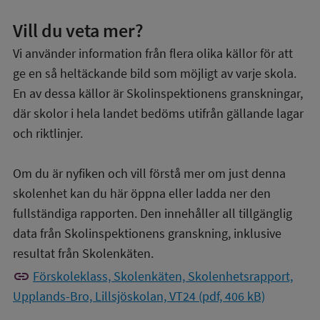
Vill du veta mer?
Vi använder information från flera olika källor för att
ge en så heltäckande bild som möjligt av varje skola.
En av dessa källor är Skolinspektionens granskningar,
där skolor i hela landet bedöms utifrån gällande lagar
och riktlinjer.
Om du är nyfiken och vill förstå mer om just denna
skolenhet kan du här öppna eller ladda ner den
fullständiga rapporten. Den innehåller all tillgänglig
data från Skolinspektionens granskning, inklusive
resultat från Skolenkäten.
link
Förskoleklass, Skolenkäten, Skolenhetsrapport,
Upplands-Bro, Lillsjöskolan, VT24 (pdf, 406 kB)