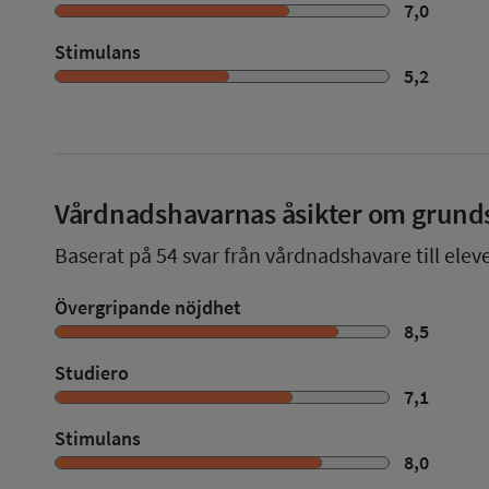
7,0
Stimulans
5,2
Vårdnadshavarnas åsikter om grund
Baserat på
54
svar från vårdnadshavare till elev
Övergripande nöjdhet
8,5
Studiero
7,1
Stimulans
8,0