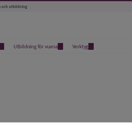
a och utbildning
Utbildning för vuxna
Verktyg