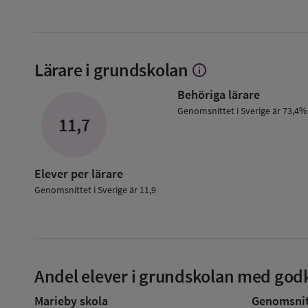
Lärare i grundskolan
info
Visa
mer
Behöriga lärare
om
Lärare
Genomsnittet i Sverige är 73,4%
11,7
i
grundskolan
Elever per lärare
Genomsnittet i Sverige är 11,9
Andel elever i grundskolan med godk
Marieby skola
Genomsnitt