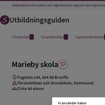
Spara
Skolverkets
information och vägledning för dig som ska välja skol
som
favorit
Utbildningsguiden
Förskolan
Grundskolan
Gymnasieskolan
Marieby skola
favorite
location_on
Fugelsta 134
,
834
98
Brunflo
category
Förskoleklass och Grundskola
, Kommunal
groups_3
Cirka 90 elever
Vi använder kakor