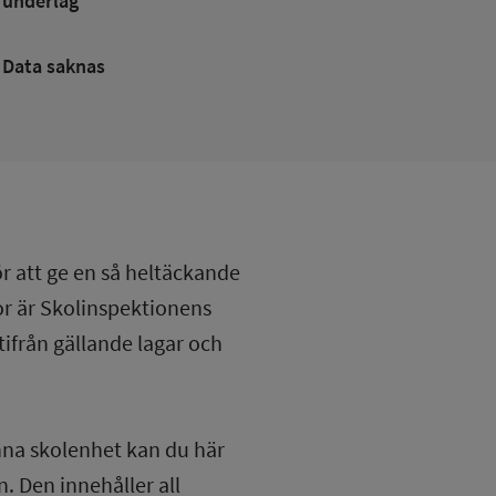
underlag
Data saknas
ör att ge en så heltäckande
lor är Skolinspektionens
tifrån gällande lagar och
nna skolenhet kan du här
. Den innehåller all