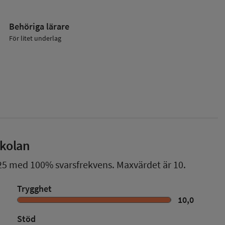
Behöriga lärare
För litet underlag
skolan
25
med
100%
svarsfrekvens. Maxvärdet är 10.
Trygghet
10,0
Stöd