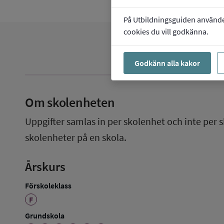
På Utbildningsguiden använder 
cookies du vill godkänna.
Godkänn alla kakor
Om skolenheten
Uppgifter samlas in per skolenhet och inte per s
skolenheter på en skola.
Årskurs
Förskoleklass
F
Grundskola