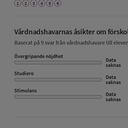
1
2
3
4
5
6
Vårdnadshavarnas åsikter om försko
Baserat på
9
svar från vårdnadshavare till elever
Övergripande nöjdhet
Data
saknas
Studiero
Data
saknas
Stimulans
Data
saknas