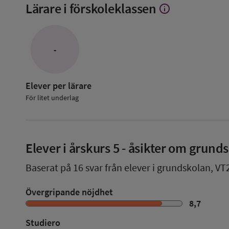
Lärare i förskoleklassen
info
Visa
mer
om
Lärare
i
-
förskoleklassen
Elever per lärare
För litet underlag
Elever i
årskurs 5
- åsikter om grund
Baserat på
16
svar från elever i grundskolan,
VT
Övergripande nöjdhet
8,7
Studiero