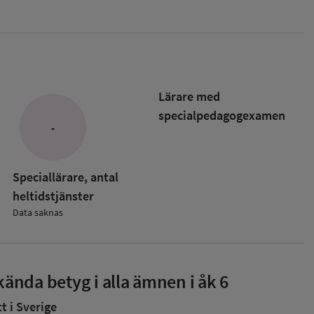
Lärare med
specialpedagog­examen
-
Speciallärare, antal
heltidstjänster
Data saknas
ända betyg i alla ämnen i åk 6
 i Sverige