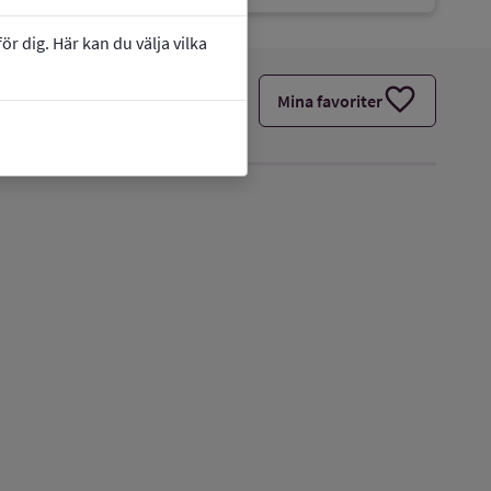
r dig. Här kan du välja vilka
favorite
Mina favoriter