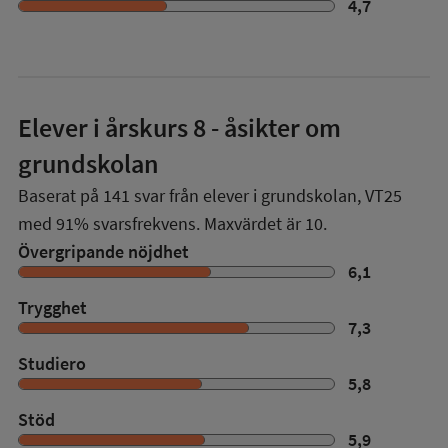
4,7
Elever i
årskurs 8
- åsikter om
grundskolan
Baserat på
141
svar från elever i grundskolan,
VT25
med
91%
svarsfrekvens. Maxvärdet är 10.
Övergripande nöjdhet
6,1
Trygghet
7,3
Studiero
5,8
Stöd
5,9