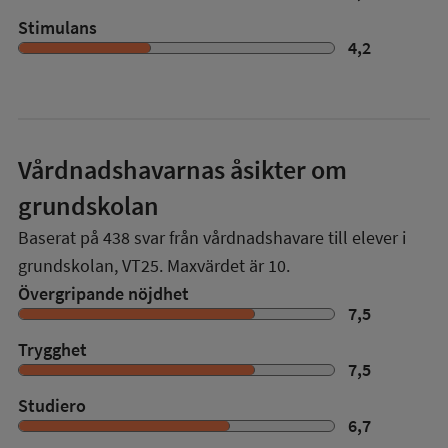
Stimulans
4,2
Vårdnadshavarnas åsikter om
grundskolan
Baserat på
438
svar från vårdnadshavare till elever i
grundskolan,
VT25
. Maxvärdet är 10.
Övergripande nöjdhet
7,5
Trygghet
7,5
Studiero
6,7