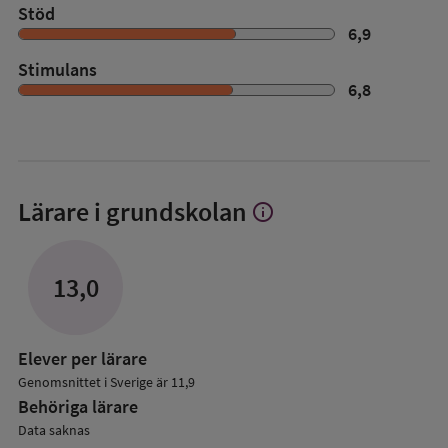
Stöd
6,9
Stimulans
6,8
Lärare i grundskolan
info
Visa
mer
om
Lärare
13,0
i
grundskolan
Elever per lärare
Genomsnittet i Sverige är 11,9
Behöriga lärare
Data saknas