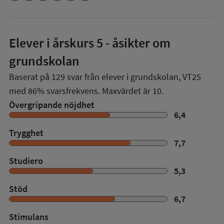
Elever i
årskurs 5
- åsikter om
grundskolan
Baserat på
129
svar från elever i grundskolan,
VT25
med
86%
svarsfrekvens. Maxvärdet är 10.
Övergripande nöjdhet
6,4
Trygghet
7,7
Studiero
5,3
Stöd
6,7
Stimulans