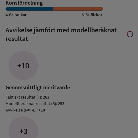
Könsfördelning
49
%
pojkar
51
%
flickor
Avvikelse jämfört med modellberäknat
info
Visa
resultat
mer
om
Avvik
jämfö
+10
med
mode
resul
Genomsnittligt meritvärde
Faktiskt resultat (F):
263
Modellberäknat resultat (B):
253
Avvikelse (R=F-B):
+10
+3