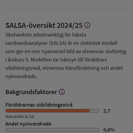
SALSA-översikt
2024/25
info
Visa
mer
Skolverkets arbetsverktyg för lokala
om
sambandsanalyser (SALSA) är en statistisk modell
SALSA-
översikt
som ger en mer nyanserad bild av elevernas slutbetyg
i årskurs 9. Modellen tar hänsyn till föräldrars
utbildningsnivå, elevernas könsfördelning och andel
nyinvandrade.
Bakgrundsfaktorer
info
Visa
mer
om
Föräldrarnas utbildningsnivå
Bakgrundsfaktorer
2,7
Maxvärdet är 3,0
Andel nyinvandrade
0,0
%