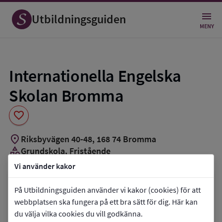
Spara
som
Utbildningsguiden
favorit
MENY
Internationella Engelska
Skolan Bromma
favorite
location_on
Riksbyvägen 40-48
,
168
74
Bromma
category
Grundskola
, Fristående
groups_3
Cirka 950 elever
Vi använder kakor
Vill du kontakta skolan?
På Utbildningsguiden använder vi kakor (cookies) för att
webbplatsen ska fungera på ett bra sätt för dig. Här kan
phone
Telefon:
08-56461940
du välja vilka cookies du vill godkänna.