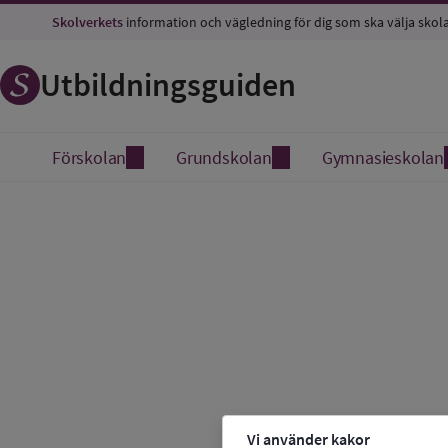
Skolverkets
information och vägledning för dig som ska välja skol
Utbildningsguiden
Förskolan
Grundskolan
Gymnasieskolan
Vi använder kakor