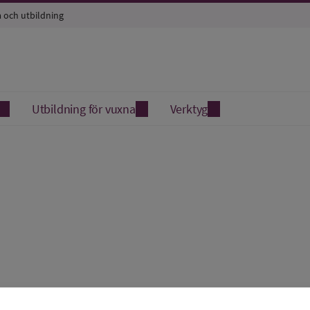
a och utbildning
Utbildning för vuxna
Verktyg