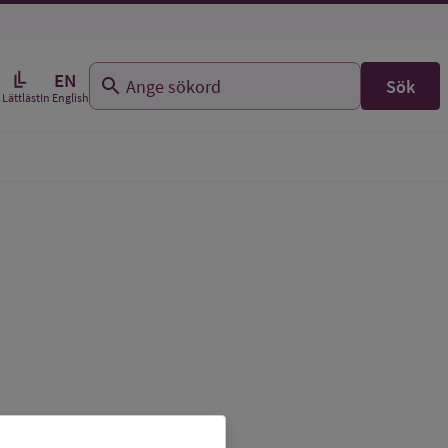
EN
Sök
In English
Lättläst