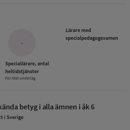
Lärare med
specialpedagog­examen
-
Speciallärare, antal
heltidstjänster
För litet underlag
ända betyg i alla ämnen i åk 6
 i Sverige