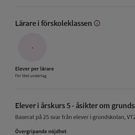
Lärare i förskoleklassen
info
Visa
mer
om
Lärare
i
-
förskoleklassen
Elever per lärare
För litet underlag
Elever i
årskurs 5
- åsikter om grund
Baserat på
25
svar från elever i grundskolan,
VT
Övergripande nöjdhet