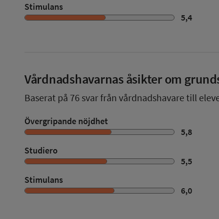
Stimulans
5,4
Vårdnadshavarnas åsikter om grund
Baserat på
76
svar från vårdnadshavare till elev
Övergripande nöjdhet
5,8
Studiero
5,5
Stimulans
6,0