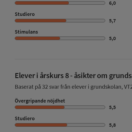
6,0
Studiero
5,7
Stimulans
5,0
Elever i
årskurs 8
- åsikter om grund
Baserat på
32
svar från elever i grundskolan,
VT
Övergripande nöjdhet
5,5
Studiero
5,8