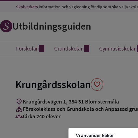
Spara
Skolverkets
information och vägledning för dig som ska välja skol
som
favorit
Utbildningsguiden
Förskolan
Grundskolan
Gymnasieskolan
Krungårdsskolan
favorite
location_on
Krungårdsvägen 1
,
384
31
Blomstermåla
category
Förskoleklass och Grundskola och Anpassad gru
groups_3
Cirka 240 elever
Vi använder kakor