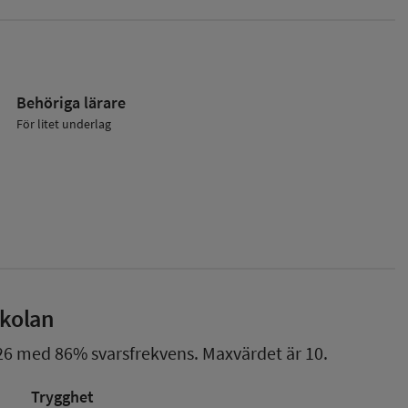
Behöriga lärare
För litet underlag
skolan
26
med
86%
svarsfrekvens. Maxvärdet är 10.
Trygghet