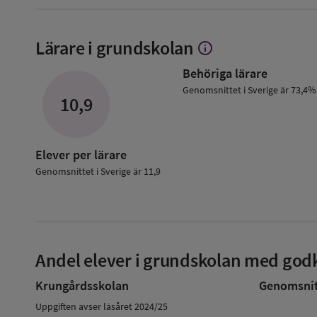
Lärare i grundskolan
info
Visa
mer
Behöriga lärare
om
Lärare
Genomsnittet i Sverige är 73,4%
10,9
i
grundskolan
Elever per lärare
Genomsnittet i Sverige är 11,9
Andel elever i grundskolan med godk
Krungårdsskolan
Genomsnitt
Uppgiften avser läsåret 2024/25