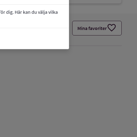
r dig. Här kan du välja vilka
favorite
Mina favoriter