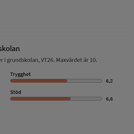
skolan
er i grundskolan,
VT26
. Maxvärdet är 10.
Trygghet
6,2
Stöd
6,6