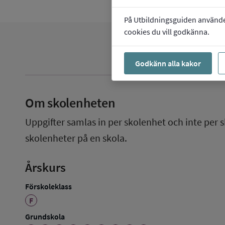
På Utbildningsguiden använder 
cookies du vill godkänna.
Godkänn alla kakor
Om skolenheten
Uppgifter samlas in per skolenhet och inte per s
skolenheter på en skola.
Årskurs
Förskoleklass
F
Grundskola