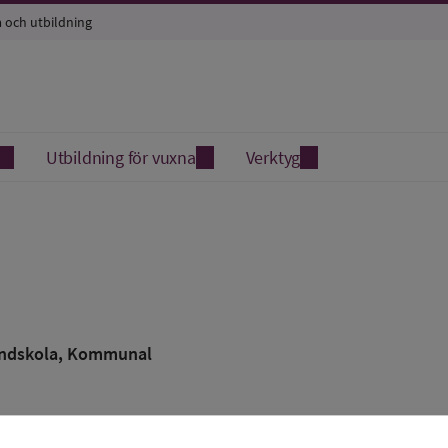
a och utbildning
Utbildning för vuxna
Verktyg
ndskola
, Kommunal