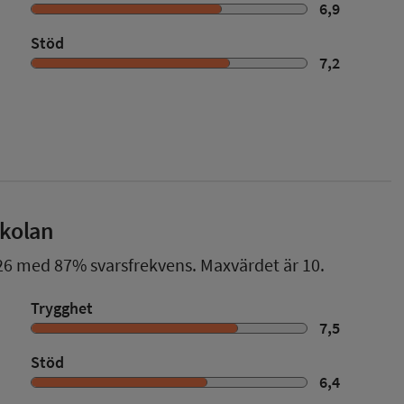
6,9
Stöd
7,2
skolan
26
med
87%
svarsfrekvens. Maxvärdet är 10.
Trygghet
7,5
Stöd
6,4