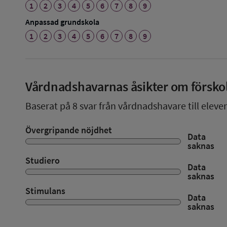
1
2
3
4
5
6
7
8
9
Anpassad grundskola
1
2
3
4
5
6
7
8
9
Vårdnadshavarnas åsikter om försko
Baserat på
8
svar från vårdnadshavare till elever
Övergripande nöjdhet
Data
saknas
Studiero
Data
saknas
Stimulans
Data
saknas