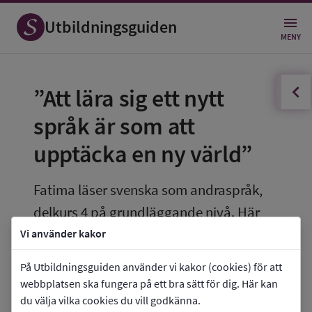
Utbildningsguiden
MENY
innehållsförteckningen
Öppna
”Att lära sig ett nytt 
språk är som att 
upptäcka en ny värld”
Fatima läser svenska som andraspråk, 
delkurs 4 på grundläggande nivå. Här 
berättar hon om hur hon upplever sin 
Vi använder kakor
utbildning. Fatima heter egentligen 
På Utbildningsguiden använder vi kakor (cookies) för att
något annat.
webbplatsen ska fungera på ett bra sätt för dig. Här kan
du välja vilka cookies du vill godkänna.
Fatima valde att läsa svenska som andraspråk 