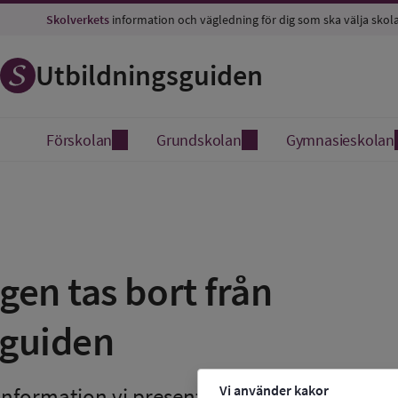
Skolverkets
information och vägledning för dig som ska välja skol
Utbildningsguiden
Förskolan
Grundskolan
Gymnasieskolan
en tas bort från 
sguiden
Vi använder kakor
n information vi presenterar på Utbildningsg