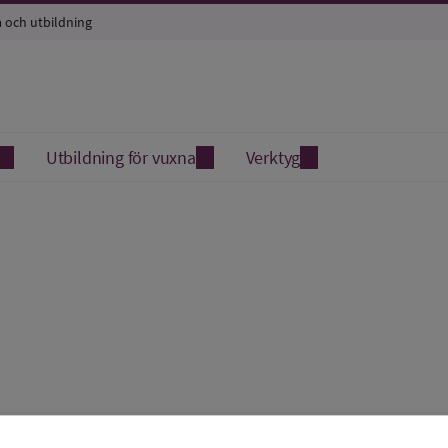
a och utbildning
Utbildning för vuxna
Verktyg
uiden 