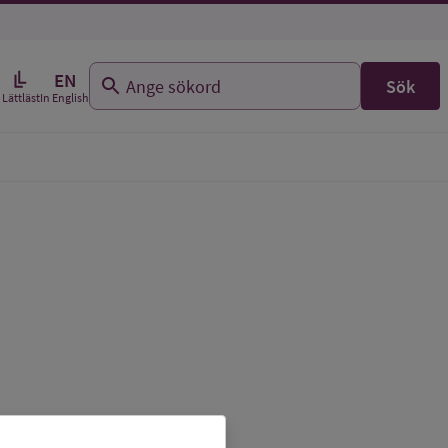
EN
Sök
In English
Lättläst