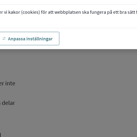
ör 
vi kakor (cookies) för att webbplatsen ska fungera på ett bra sätt fö
Anpassa inställningar
r inte 
 delar 
n