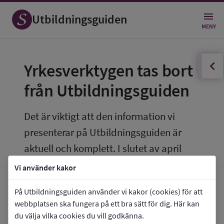
Utbildningsguiden
MENY
innehållsförteckningen
Öppna
Yrkesverktygen tas bort 
från Utbildningsguiden
Det är viktigt att den information vi 
presenterar på Utbildningsguiden är 
aktuell och komplett. I slutet av april 
2026 avpublicerar vi därför den del av 
Vi använder kakor
Utbildningsguiden som heter Yrken och 
På Utbildningsguiden använder vi kakor (cookies) för att
framtid.
webbplatsen ska fungera på ett bra sätt för dig. Här kan
du välja vilka cookies du vill godkänna.
Därmed tar vi även bort de yrkesverktyg som 