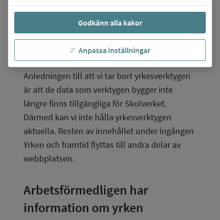
finns där, det vill säga
Godkänn alla kakor
Hitta yrken A-Ö
Hitta yrken som kan passa dig
Anpassa inställningar
Yrkesinspiration.
Anledningen till att vi tar bort yrkesverktygen 
är att de data som verktygen bygger inte 
längre finns tillgängliga för Skolverket. 
Därmed kan vi inte hålla yrkesverktygen 
aktuella. Resten av innehållet under ingången 
Yrken och framtid flyttas till andra delar av 
webbplatsen.
Arbetsförmedligen har 
information om yrken