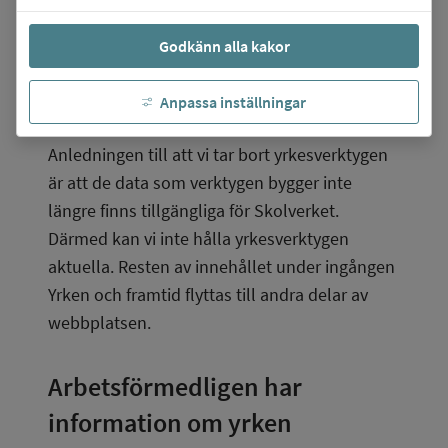
finns där, det vill säga
Godkänn alla kakor
Hitta yrken A-Ö
Hitta yrken som kan passa dig
Anpassa inställningar
Yrkesinspiration.
Anledningen till att vi tar bort yrkesverktygen 
är att de data som verktygen bygger inte 
längre finns tillgängliga för Skolverket. 
Därmed kan vi inte hålla yrkesverktygen 
aktuella. Resten av innehållet under ingången 
Yrken och framtid flyttas till andra delar av 
webbplatsen.
Arbetsförmedligen har 
information om yrken