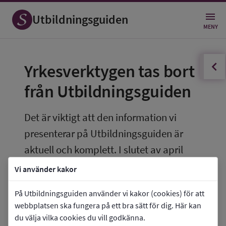
Utbildningsguiden
MENY
innehållsförteckningen
Öppna
Yrkesverktygen tas bort 
från Utbildningsguiden
Det är viktigt att den information vi 
presenterar på Utbildningsguiden är 
aktuell och komplett. I slutet av april 
2026 avpublicerar vi därför den del av 
Vi använder kakor
Utbildningsguiden som heter Yrken och 
På Utbildningsguiden använder vi kakor (cookies) för att
framtid.
webbplatsen ska fungera på ett bra sätt för dig. Här kan
du välja vilka cookies du vill godkänna.
Därmed tar vi även bort de yrkesverktyg som 