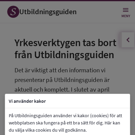
Utbildningsguiden
MENY
innehållsförteckningen
Öppna
Yrkesverktygen tas bort 
från Utbildningsguiden
Det är viktigt att den information vi 
presenterar på Utbildningsguiden är 
aktuell och komplett. I slutet av april 
2026 avpublicerar vi därför den del av 
Vi använder kakor
Utbildningsguiden som heter Yrken och 
På Utbildningsguiden använder vi kakor (cookies) för att
framtid.
webbplatsen ska fungera på ett bra sätt för dig. Här kan
du välja vilka cookies du vill godkänna.
Därmed tar vi även bort de yrkesverktyg som 