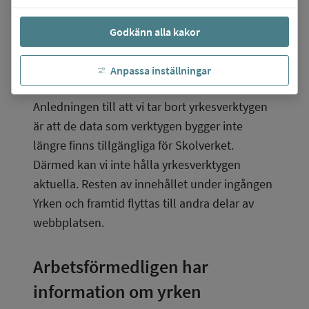
finns där, det vill säga
Godkänn alla kakor
Hitta yrken A-Ö
Hitta yrken som kan passa dig
Anpassa inställningar
Yrkesinspiration.
Anledningen till att vi tar bort yrkesverktygen 
är att de data som verktygen bygger inte 
längre finns tillgängliga för Skolverket. 
Därmed kan vi inte hålla yrkesverktygen 
aktuella. Resten av innehållet under ingången 
Yrken och framtid flyttas till andra delar av 
webbplatsen.
Arbetsförmedligen har 
information om yrken