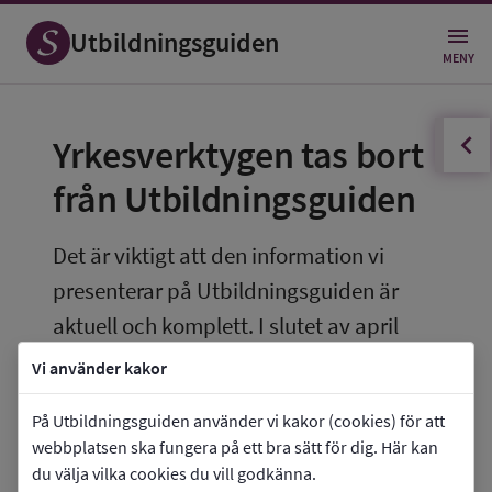
Utbildningsguiden
MENY
innehållsförteckningen
Öppna
Yrkesverktygen tas bort 
från Utbildningsguiden
Det är viktigt att den information vi 
presenterar på Utbildningsguiden är 
aktuell och komplett. I slutet av april 
2026 avpublicerar vi därför den del av 
Vi använder kakor
Utbildningsguiden som heter Yrken och 
På Utbildningsguiden använder vi kakor (cookies) för att
framtid.
webbplatsen ska fungera på ett bra sätt för dig. Här kan
du välja vilka cookies du vill godkänna.
Därmed tar vi även bort de yrkesverktyg som 