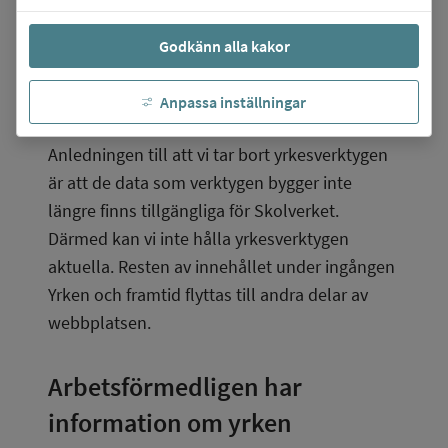
finns där, det vill säga
Godkänn alla kakor
Hitta yrken A-Ö
Hitta yrken som kan passa dig
Anpassa inställningar
Yrkesinspiration.
Anledningen till att vi tar bort yrkesverktygen 
är att de data som verktygen bygger inte 
längre finns tillgängliga för Skolverket. 
Därmed kan vi inte hålla yrkesverktygen 
aktuella. Resten av innehållet under ingången 
Yrken och framtid flyttas till andra delar av 
webbplatsen.
Arbetsförmedligen har 
information om yrken