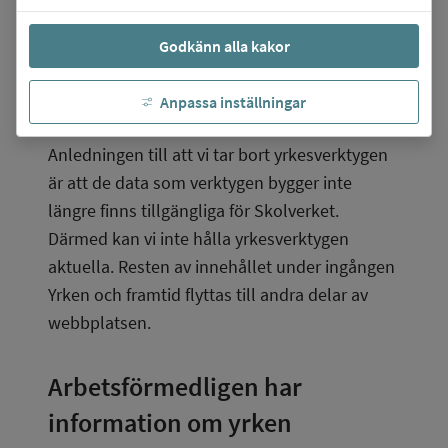
finns där, det vill säga
Godkänn alla kakor
Hitta yrken A-Ö
Hitta yrken som kan passa dig
Anpassa inställningar
Yrkesinspiration.
Anledningen till att vi tar bort yrkesverktygen 
är att de data som verktygen bygger inte 
längre finns tillgängliga för Skolverket. 
Därmed kan vi inte hålla yrkesverktygen 
aktuella. Resten av innehållet under ingången 
Yrken och framtid flyttas till andra delar av 
webbplatsen.
Arbetsförmedligen har 
information om yrken