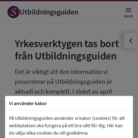
Utbildningsguiden
MENY
innehållsförteckningen
Öppna
Yrkesverktygen tas bort 
från Utbildningsguiden
Det är viktigt att den information vi 
presenterar på Utbildningsguiden är 
aktuell och komplett. I slutet av april 
2026 avpublicerar vi därför den del av 
Vi använder kakor
Utbildningsguiden som heter Yrken och 
På Utbildningsguiden använder vi kakor (cookies) för att
framtid.
webbplatsen ska fungera på ett bra sätt för dig. Här kan
du välja vilka cookies du vill godkänna.
Därmed tar vi även bort de yrkesverktyg som 