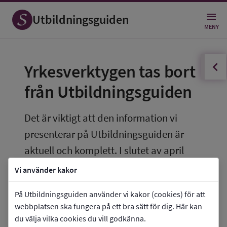
Utbildningsguiden
MENY
innehållsförteckningen
Öppna
Yrkesverktygen tas bort 
från Utbildningsguiden
Det är viktigt att den information vi 
presenterar på Utbildningsguiden är 
aktuell och komplett. I slutet av april 
2026 avpublicerar vi därför den del av 
Vi använder kakor
Utbildningsguiden som heter Yrken och 
På Utbildningsguiden använder vi kakor (cookies) för att
framtid.
webbplatsen ska fungera på ett bra sätt för dig. Här kan
du välja vilka cookies du vill godkänna.
Därmed tar vi även bort de yrkesverktyg som 