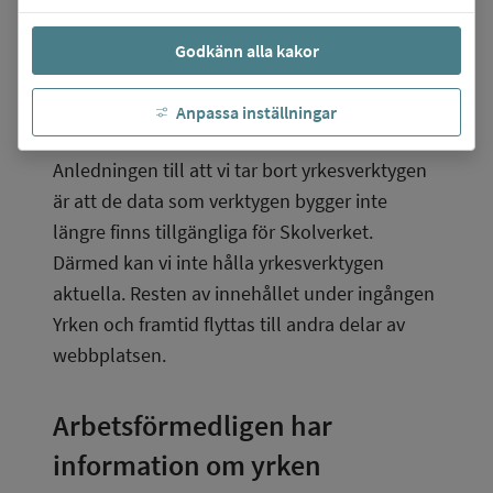
finns där, det vill säga
Godkänn alla kakor
Hitta yrken A-Ö
Hitta yrken som kan passa dig
Anpassa inställningar
Yrkesinspiration.
Anledningen till att vi tar bort yrkesverktygen 
är att de data som verktygen bygger inte 
längre finns tillgängliga för Skolverket. 
Därmed kan vi inte hålla yrkesverktygen 
aktuella. Resten av innehållet under ingången 
Yrken och framtid flyttas till andra delar av 
webbplatsen.
Arbetsförmedligen har 
information om yrken