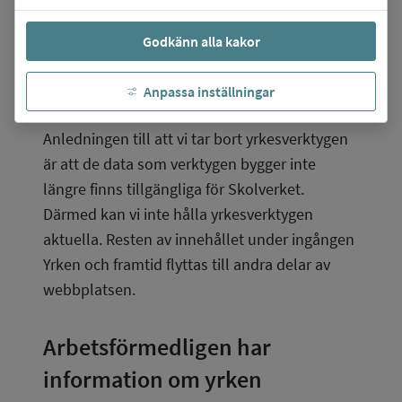
finns där, det vill säga
Godkänn alla kakor
Hitta yrken A-Ö
Hitta yrken som kan passa dig
Anpassa inställningar
Yrkesinspiration.
Anledningen till att vi tar bort yrkesverktygen 
är att de data som verktygen bygger inte 
längre finns tillgängliga för Skolverket. 
Därmed kan vi inte hålla yrkesverktygen 
aktuella. Resten av innehållet under ingången 
Yrken och framtid flyttas till andra delar av 
webbplatsen.
Arbetsförmedligen har 
information om yrken