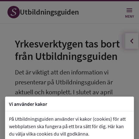
Utbildningsguiden
MENY
innehållsförteckningen
Öppna
Yrkesverktygen tas bort 
från Utbildningsguiden
Det är viktigt att den information vi 
presenterar på Utbildningsguiden är 
aktuell och komplett. I slutet av april 
2026 avpublicerar vi därför den del av 
Vi använder kakor
Utbildningsguiden som heter Yrken och 
På Utbildningsguiden använder vi kakor (cookies) för att
framtid.
webbplatsen ska fungera på ett bra sätt för dig. Här kan
du välja vilka cookies du vill godkänna.
Därmed tar vi även bort de yrkesverktyg som 