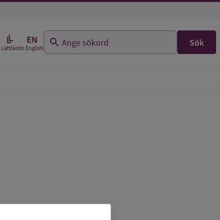
EN
Sök
In English
Lättläst