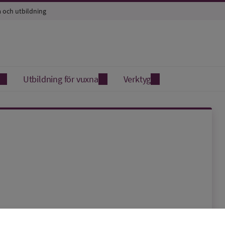
a och utbildning
Utbildning för vuxna
Verktyg