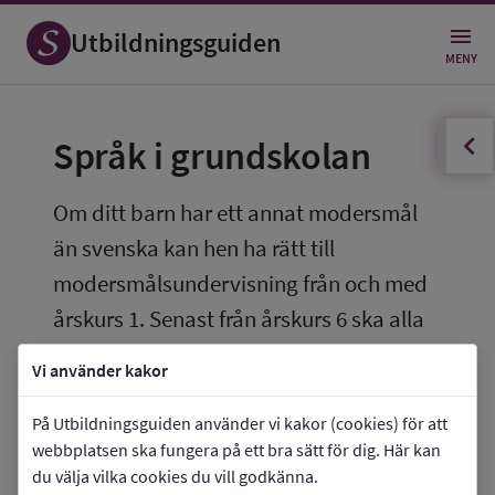
Utbildningsguiden
MENY
innehållsförteckningen
Öppna
Språk i grundskolan
Om ditt barn har ett annat modersmål 
än svenska kan hen ha rätt till 
modersmålsundervisning från och med 
årskurs 1. Senast från årskurs 6 ska alla 
elever välja att läsa ett språk som 
Vi använder kakor
språkval.
På Utbildningsguiden använder vi kakor (cookies) för att
webbplatsen ska fungera på ett bra sätt för dig. Här kan
Språkvalet i grundskolan
du välja vilka cookies du vill godkänna.