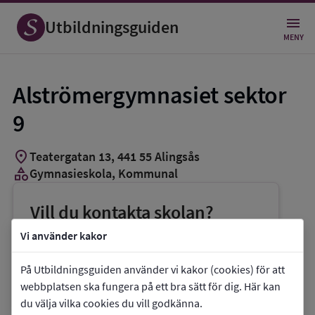
Utbildningsguiden
MENY
Alströmergymnasiet sektor
9
location_on
Teatergatan 13
,
441
55
Alingsås
category
Gymnasieskola
, Kommunal
Vill du kontakta skolan?
phone
Telefon:
0322-616500
Vi använder kakor
mail
E-post:
karin.varqvist@alingsas.se
På Utbildningsguiden använder vi kakor (cookies) för att
link
Webbplats:
Alströmergymnasiet sektor 9
webbplatsen ska fungera på ett bra sätt för dig. Här kan
du välja vilka cookies du vill godkänna.