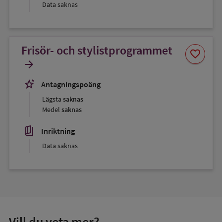
Data saknas
Frisör- och stylistprogrammet
Spara
favorite
som
arrow_forward
favorit
stars_2
Antagningspoäng
Lägsta
saknas
Medel
saknas
book_5
Inriktning
Data saknas
Vill du veta mer?