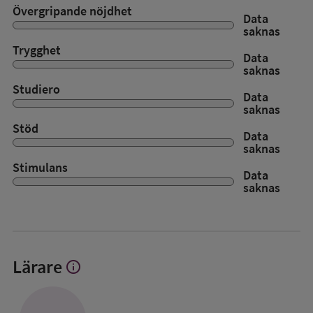
Övergripande nöjdhet
Data
saknas
Trygghet
Data
saknas
Studiero
Data
saknas
Stöd
Data
saknas
Stimulans
Data
saknas
Lärare
info
Visa
mer
om
Lärare