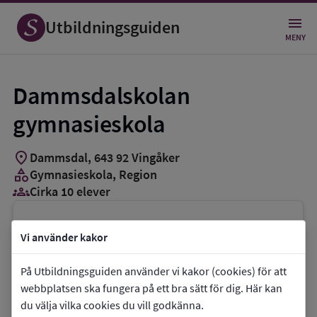
Utbildningsguiden
MENY
Dammsdalskolan
gymnasieskola
location_on
Dammsdal
,
643
92
Vingåker
category
Gymnasieskola
, Region
groups_3
Cirka 10 elever
Vill du kontakta skolan?
Vi använder kakor
phone
Telefon:
0151-524300
På Utbildningsguiden använder vi kakor (cookies) för att
mail
E-post:
dammsdal.info@regionsormland.se
webbplatsen ska fungera på ett bra sätt för dig. Här kan
link
Webbplats:
Dammsdalskolan gymnasieskola
du välja vilka cookies du vill godkänna.