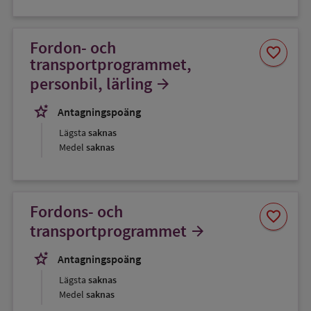
Fordon- och
Spara
favorite
som
transportprogrammet,
favorit
personbil, lärling
arrow_forward
stars_2
Antagningspoäng
Lägsta
saknas
Medel
saknas
Fordons- och
Spara
favorite
som
transportprogrammet
arrow_forward
favorit
stars_2
Antagningspoäng
Lägsta
saknas
Medel
saknas