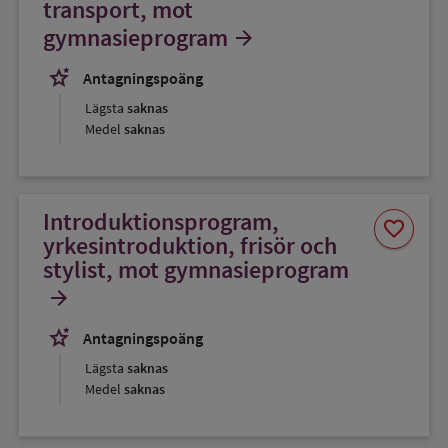
transport, mot
gymnasieprogram
arrow_forward
stars_2
Antagningspoäng
Lägsta
saknas
Medel
saknas
Introduktionsprogram,
Spara
favorite
som
yrkesintroduktion, frisör och
favorit
stylist, mot gymnasieprogram
arrow_forward
stars_2
Antagningspoäng
Lägsta
saknas
Medel
saknas