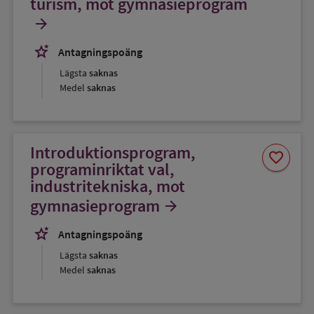
turism, mot gymnasieprogram
arrow_forward
stars_2
Antagningspoäng
Lägsta
saknas
Medel
saknas
Introduktionsprogram,
Spara
favorite
som
programinriktat val,
favorit
industritekniska, mot
gymnasieprogram
arrow_forward
stars_2
Antagningspoäng
Lägsta
saknas
Medel
saknas