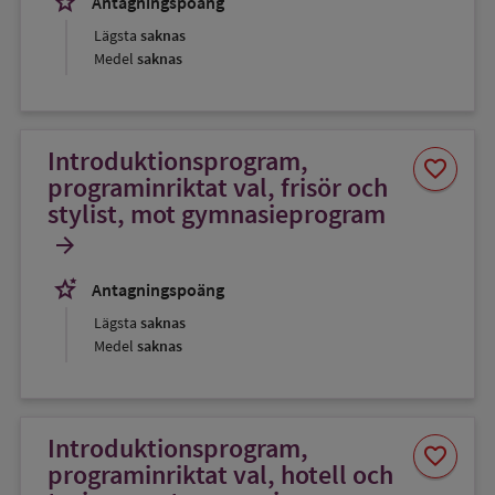
stars_2
Antagningspoäng
Lägsta
saknas
Medel
saknas
Introduktionsprogram,
Spara
favorite
som
programinriktat val, frisör och
favorit
stylist, mot gymnasieprogram
arrow_forward
stars_2
Antagningspoäng
Lägsta
saknas
Medel
saknas
Introduktionsprogram,
Spara
favorite
som
programinriktat val, hotell och
favorit