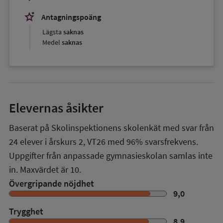
stars_2
Antagningspoäng
Lägsta
saknas
Medel
saknas
Elevernas åsikter
Baserat på Skolinspektionens skolenkät med svar från
24
elever i
årskurs 2
,
VT26
med
96%
svarsfrekvens.
Uppgifter från anpassade gymnasieskolan samlas inte
in. Maxvärdet är 10.
Övergripande nöjdhet
9,0
Trygghet
8,9