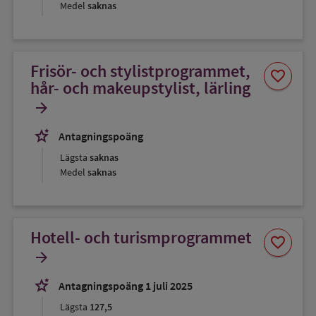
Medel
saknas
Frisör- och stylistprogrammet,
Spara
favorite
som
hår- och makeupstylist, lärling
favorit
arrow_forward
stars_2
Antagningspoäng
Lägsta
saknas
Medel
saknas
Hotell- och turismprogrammet
Spara
favorite
som
arrow_forward
favorit
stars_2
Antagningspoäng 1 juli 2025
Lägsta
127,5