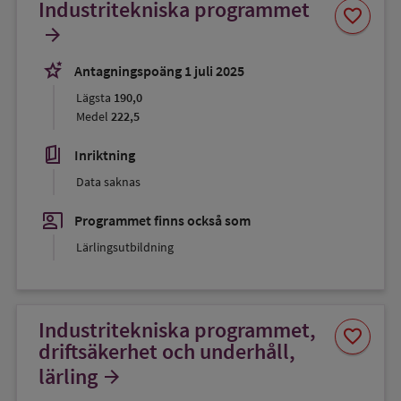
Industritekniska programmet
Spara
favorite
som
arrow_forward
favorit
stars_2
Antagningspoäng 1 juli 2025
Lägsta
190,0
Medel
222,5
book_5
Inriktning
Data saknas
co_present
Programmet finns också som
Lärlingsutbildning
Industritekniska programmet,
Spara
favorite
som
driftsäkerhet och underhåll,
favorit
lärling
arrow_forward