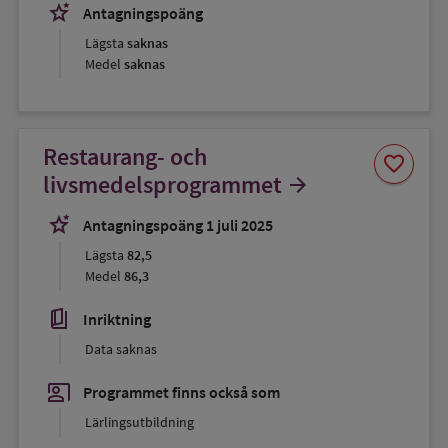
stars_2
Antagningspoäng
Lägsta
saknas
Medel
saknas
Restaurang- och
Spara
favorite
som
livsmedelsprogrammet
arrow_forward
favorit
stars_2
Antagningspoäng 1 juli 2025
Lägsta
82,5
Medel
86,3
book_5
Inriktning
Data saknas
co_present
Programmet finns också som
Lärlingsutbildning