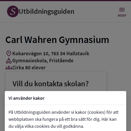
Utbildningsguiden
MENY
Carl Wahren Gymnasium
location_on
Kokarevägen 10
,
763
34
Hallstavik
category
Gymnasieskola
, Fristående
groups_3
Cirka 80 elever
Vill du kontakta skolan?
phone
Telefon:
070-4190730
Vi använder kakor
mail
E-post:
info@carlwahren.com
På Utbildningsguiden använder vi kakor (cookies) för att
link
Webbplats:
Carl Wahren Gymnasium
webbplatsen ska fungera på ett bra sätt för dig. Här kan
du välja vilka cookies du vill godkänna.