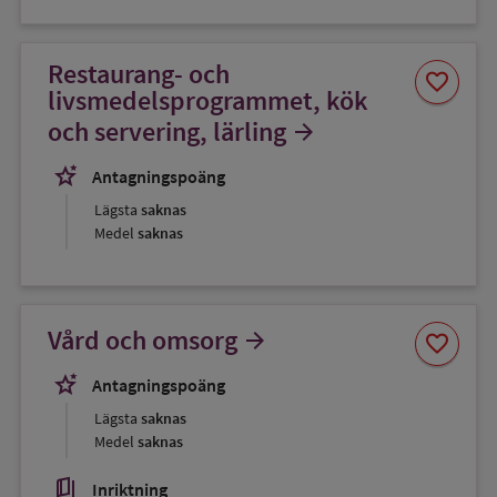
Restaurang- och
Spara
favorite
som
livsmedelsprogrammet, kök
favorit
och servering, lärling
arrow_forward
stars_2
Antagningspoäng
Lägsta
saknas
Medel
saknas
Spara
Vård och omsorg
arrow_forward
favorite
som
favorit
stars_2
Antagningspoäng
Lägsta
saknas
Medel
saknas
book_5
Inriktning