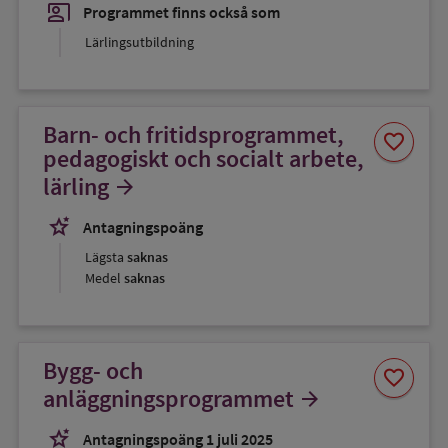
co_present
Programmet finns också som
Lärlingsutbildning
Barn- och fritidsprogrammet,
Spara
favorite
som
pedagogiskt och socialt arbete,
favorit
lärling
arrow_forward
stars_2
Antagningspoäng
Lägsta
saknas
Medel
saknas
Bygg- och
Spara
favorite
som
anläggningsprogrammet
arrow_forward
favorit
stars_2
Antagningspoäng 1 juli 2025