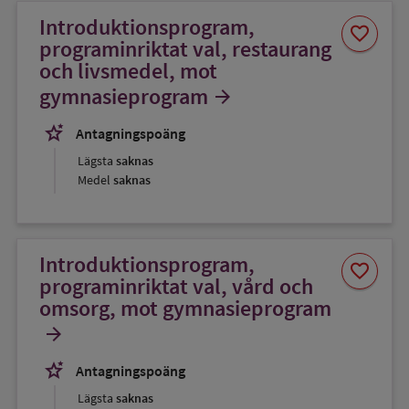
Introduktionsprogram,
Spara
favorite
som
programinriktat val, restaurang
favorit
och livsmedel, mot
gymnasieprogram
arrow_forward
stars_2
Antagningspoäng
Lägsta
saknas
Medel
saknas
Introduktionsprogram,
Spara
favorite
som
programinriktat val, vård och
favorit
omsorg, mot gymnasieprogram
arrow_forward
stars_2
Antagningspoäng
Lägsta
saknas