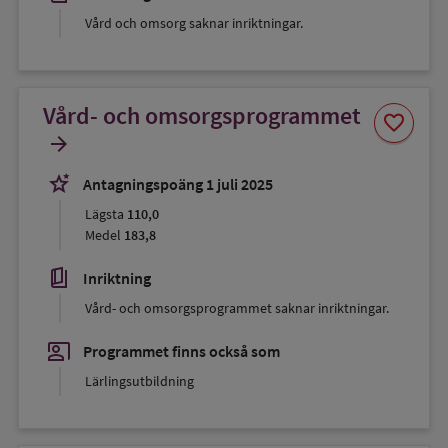
Vård och omsorg saknar inriktningar.
Vård- och omsorgsprogrammet
Spara
favorite
som
arrow_forward
favorit
stars_2
Antagningspoäng 1 juli 2025
Lägsta
110,0
Medel
183,8
book_5
Inriktning
Vård- och omsorgsprogrammet saknar inriktningar.
co_present
Programmet finns också som
Lärlingsutbildning