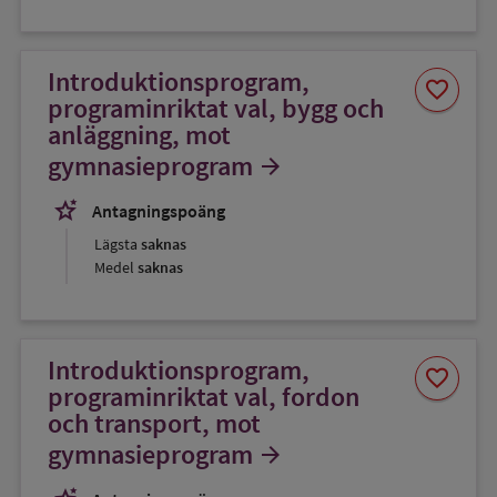
Introduktionsprogram,
Spara
favorite
som
programinriktat val, bygg och
favorit
anläggning, mot
gymnasieprogram
arrow_forward
stars_2
Antagningspoäng
Lägsta
saknas
Medel
saknas
Introduktionsprogram,
Spara
favorite
som
programinriktat val, fordon
favorit
och transport, mot
gymnasieprogram
arrow_forward