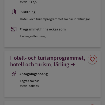
Medel
147,5
book_5
Inriktning
Hotell- och turismprogrammet saknar inriktningar.
co_present
Programmet finns också som
Lärlingsutbildning
Hotell- och turismprogrammet,
Spara
favorite
som
hotell och turism, lärling
arrow_forward
favorit
stars_2
Antagningspoäng
Lägsta
saknas
Medel
saknas