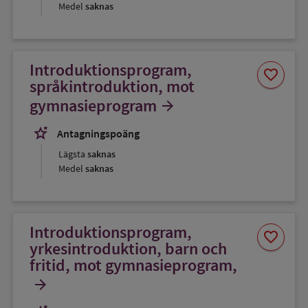
Medel
saknas
Introduktionsprogram,
Spara
favorite
som
språkintroduktion, mot
favorit
gymnasieprogram
arrow_forward
stars_2
Antagningspoäng
Lägsta
saknas
Medel
saknas
Introduktionsprogram,
Spara
favorite
som
yrkesintroduktion, barn och
favorit
fritid, mot gymnasieprogram,
arrow_forward