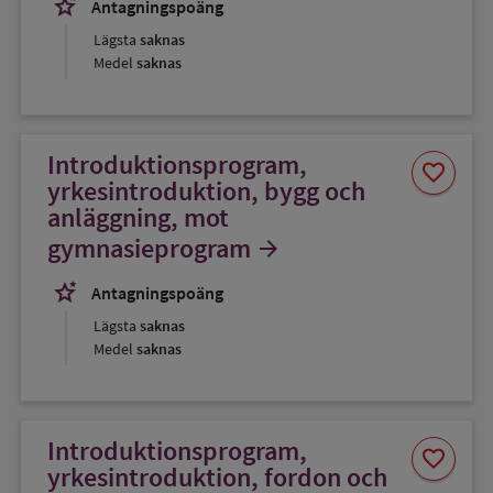
stars_2
Antagningspoäng
Lägsta
saknas
Medel
saknas
Introduktionsprogram,
Spara
favorite
som
yrkesintroduktion, bygg och
favorit
anläggning, mot
gymnasieprogram
arrow_forward
stars_2
Antagningspoäng
Lägsta
saknas
Medel
saknas
Introduktionsprogram,
Spara
favorite
som
yrkesintroduktion, fordon och
favorit