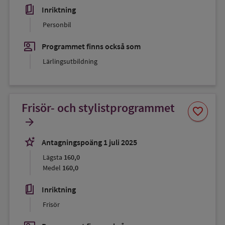
book_5
Inriktning
Personbil
co_present
Programmet finns också som
Lärlingsutbildning
Frisör- och stylistprogrammet
Spara
favorite
som
arrow_forward
favorit
stars_2
Antagningspoäng 1 juli 2025
Lägsta
160,0
Medel
160,0
book_5
Inriktning
Frisör