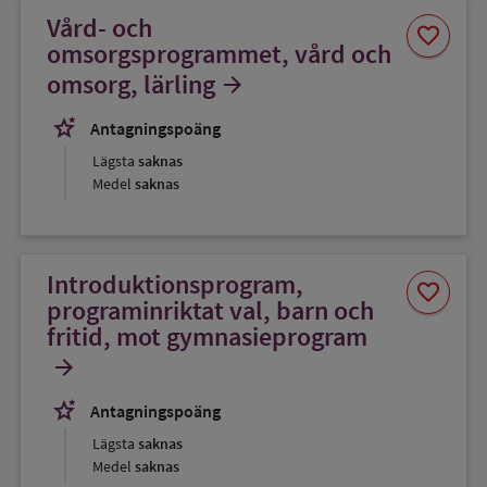
Vård- och
Spara
favorite
som
omsorgsprogrammet, vård och
favorit
omsorg, lärling
arrow_forward
stars_2
Antagningspoäng
Lägsta
saknas
Medel
saknas
Introduktionsprogram,
Spara
favorite
som
programinriktat val, barn och
favorit
fritid, mot gymnasieprogram
arrow_forward
stars_2
Antagningspoäng
Lägsta
saknas
Medel
saknas