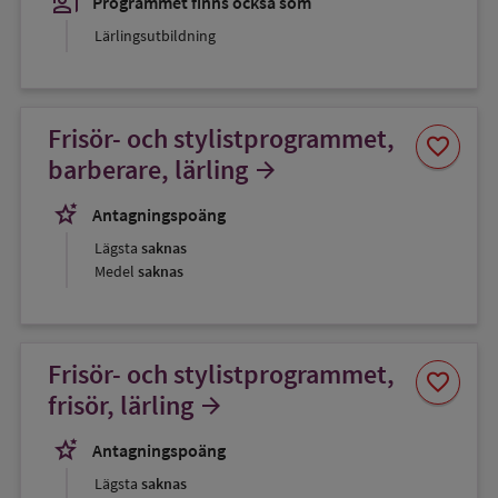
co_present
Programmet finns också som
Lärlingsutbildning
Frisör- och stylistprogrammet,
Spara
favorite
som
barberare, lärling
arrow_forward
favorit
stars_2
Antagningspoäng
Lägsta
saknas
Medel
saknas
Frisör- och stylistprogrammet,
Spara
favorite
som
frisör, lärling
arrow_forward
favorit
stars_2
Antagningspoäng
Lägsta
saknas