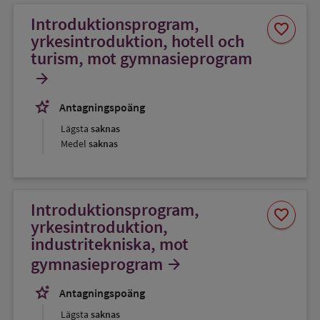
Introduktionsprogram,
Spara
favorite
som
yrkesintroduktion, hotell och
favorit
turism, mot gymnasieprogram
arrow_forward
stars_2
Antagningspoäng
Lägsta
saknas
Medel
saknas
Introduktionsprogram,
Spara
favorite
som
yrkesintroduktion,
favorit
industritekniska, mot
gymnasieprogram
arrow_forward
stars_2
Antagningspoäng
Lägsta
saknas