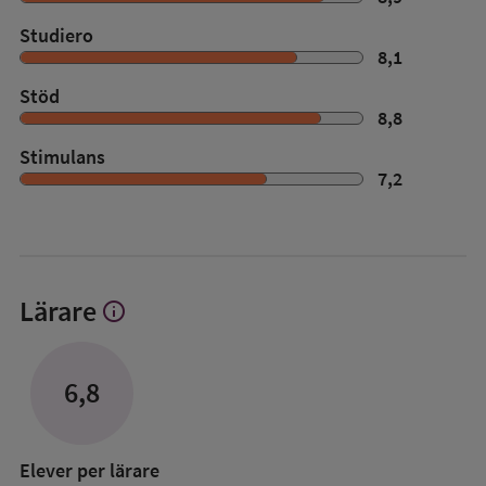
Studiero
8,1
Stöd
8,8
Stimulans
7,2
Lärare
info
Visa
mer
om
Lärare
6,8
Elever per lärare