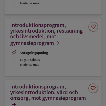
Medel
saknas
Introduktionsprogram,
Spara
favorite
som
yrkesintroduktion, restaurang
favorit
och livsmedel, mot
gymnasieprogram
arrow_forward
stars_2
Antagningspoäng
Lägsta
saknas
Medel
saknas
Introduktionsprogram,
Spara
favorite
som
yrkesintroduktion, vård och
favorit
omsorg, mot gymnasieprogram
arrow_forward