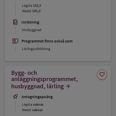
Lägsta
102,5
Medel
105,0
book_5
Inriktning
Husbyggnad
co_present
Programmet finns också som
Lärlingsutbildning
Bygg- och
Spara
favorite
som
anläggningsprogrammet,
favorit
husbyggnad, lärling
arrow_forward
stars_2
Antagningspoäng
Lägsta
saknas
Medel
saknas