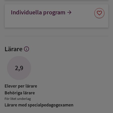
Spara
Individuella program
arrow_forward
favorite
som
favorit
Lärare
info
Visa
mer
om
Lärare
2,9
Elever per lärare
Behöriga lärare
För litet underlag
Lärare med specialpedagog­examen