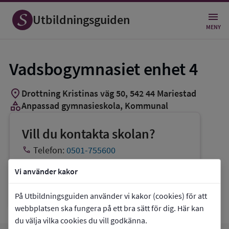
Utbildningsguiden
MENY
Vadsbogymnasiet enhet 4
location_on
Drottning Kristinas väg 50
,
542
44
Mariestad
category
Anpassad gymnasieskola
, Kommunal
Vill du kontakta skolan?
phone
Telefon:
0501-755600
mail
E-post:
vadsbogymnasiet@mariestad.se
Vi använder kakor
link
Webbplats:
Vadsbogymnasiet enhet 4
På Utbildningsguiden använder vi kakor (cookies) för att
webbplatsen ska fungera på ett bra sätt för dig. Här kan
du välja vilka cookies du vill godkänna.