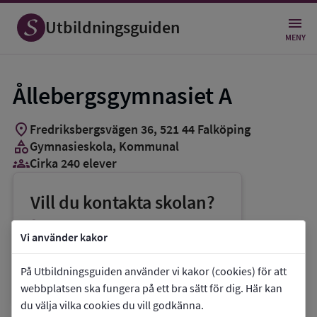
Utbildningsguiden
MENY
Ållebergsgymnasiet A
location_on
Fredriksbergsvägen 36
,
521
44
Falköping
category
Gymnasieskola
, Kommunal
groups_3
Cirka 240 elever
Vill du kontakta skolan?
phone
Telefon:
0515-886144
Vi använder kakor
mail
E-post:
alleberg@falkoping.se
På Utbildningsguiden använder vi kakor (cookies) för att
link
Webbplats:
Ållebergsgymnasiet A
webbplatsen ska fungera på ett bra sätt för dig. Här kan
du välja vilka cookies du vill godkänna.