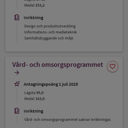
Medel
253,2
book_5
Inriktning
Design och produktutveckling
Informations- och medieteknik
Samhällsbyggande och miljö
Vård- och omsorgsprogrammet
Spara
favorite
som
arrow_forward
favorit
stars_2
Antagningspoäng 1 juli 2025
Lägsta
95,0
Medel
163,0
book_5
Inriktning
Vård- och omsorgsprogrammet saknar inriktningar.