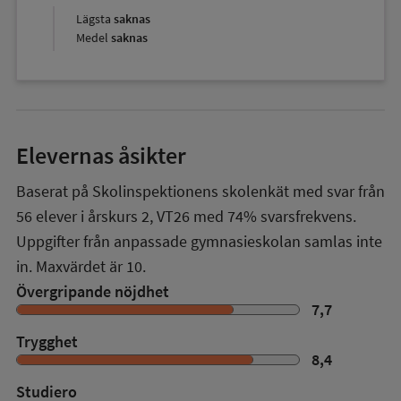
Lägsta
saknas
Medel
saknas
Elevernas åsikter
Baserat på Skolinspektionens skolenkät med svar från
56
elever i
årskurs 2
,
VT26
med
74%
svarsfrekvens.
Uppgifter från anpassade gymnasieskolan samlas inte
in. Maxvärdet är 10.
Övergripande nöjdhet
7,7
Trygghet
8,4
Studiero