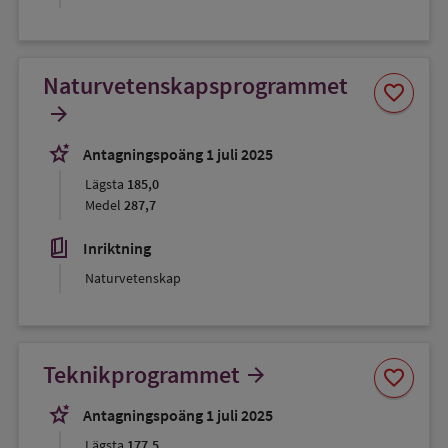
Naturvetenskapsprogrammet
Spara
favorite
som
arrow_forward
favorit
stars_2
Antagningspoäng 1 juli 2025
Lägsta
185,0
Medel
287,7
book_5
Inriktning
Naturvetenskap
Spara
Teknikprogrammet
arrow_forward
favorite
som
favorit
stars_2
Antagningspoäng 1 juli 2025
Lägsta
177,5