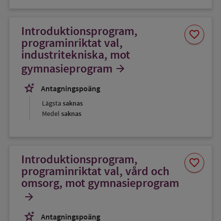
Introduktionsprogram,
Spara
favorite
som
programinriktat val,
favorit
industritekniska, mot
gymnasieprogram
arrow_forward
stars_2
Antagningspoäng
Lägsta
saknas
Medel
saknas
Introduktionsprogram,
Spara
favorite
som
programinriktat val, vård och
favorit
omsorg, mot gymnasieprogram
arrow_forward
stars_2
Antagningspoäng