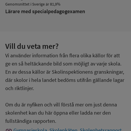
Genomsnittet i Sverige är 81,9%
Lärare med specialpedagog­examen
Vill du veta mer?
Vi använder information från flera olika källor för att
ge en så heltäckande bild som möjligt av varje skola.
En av dessa källor är Skolinspektionens granskningar,
där skolor i hela landet bedöms utifrån gällande lagar
och riktlinjer.
Om du är nyfiken och vill förstå mer om just denna
skolenhet kan du här öppna eller ladda ner den
fullständiga rapporten.
link
Gymnasieskola, Skolenkäten, Skolenhetsrapport,