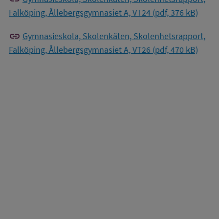
Falköping, Ållebergsgymnasiet A, VT24 (pdf, 376 kB)
link
Gymnasieskola, Skolenkäten, Skolenhetsrapport,
Falköping, Ållebergsgymnasiet A, VT26 (pdf, 470 kB)