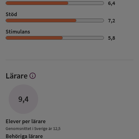
6,4
Stöd
7,2
Stimulans
5,8
Lärare
info
Visa
mer
om
Lärare
9,4
Elever per lärare
Genomsnittet i Sverige är 12,5
Behöriga lärare