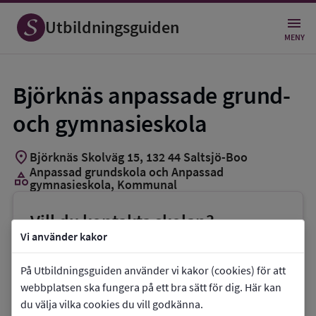
Utbildningsguiden
MENY
Björknäs anpassade grund-
och gymnasieskola
location_on
Björknäs Skolväg 15
,
132
44
Saltsjö-Boo
Anpassad grundskola och Anpassad
category
gymnasieskola
, Kommunal
Vill du kontakta skolan?
Vi använder kakor
phone
Telefon:
08-7189588
mail
E-post:
ulrika.kjellberg@nacka.se
På Utbildningsguiden använder vi kakor (cookies) för att
webbplatsen ska fungera på ett bra sätt för dig. Här kan
link
Webbplats:
Björknäs anpassade grund- och
du välja vilka cookies du vill godkänna.
gymnasieskola