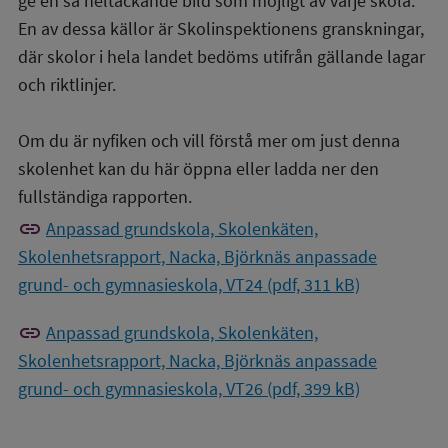
ge en så heltäckande bild som möjligt av varje skola.
En av dessa källor är Skolinspektionens granskningar,
där skolor i hela landet bedöms utifrån gällande lagar
och riktlinjer.
Om du är nyfiken och vill förstå mer om just denna
skolenhet kan du här öppna eller ladda ner den
fullständiga rapporten.
link
Anpassad grundskola, Skolenkäten,
Skolenhetsrapport, Nacka, Björknäs anpassade
grund- och gymnasieskola, VT24 (pdf, 311 kB)
link
Anpassad grundskola, Skolenkäten,
Skolenhetsrapport, Nacka, Björknäs anpassade
grund- och gymnasieskola, VT26 (pdf, 399 kB)