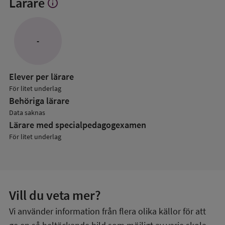
Lärare
info
Visa
mer
om
Lärare
-
Elever per lärare
För litet underlag
Behöriga lärare
Data saknas
Lärare med specialpedagog­examen
För litet underlag
Vill du veta mer?
Vi använder information från flera olika källor för att