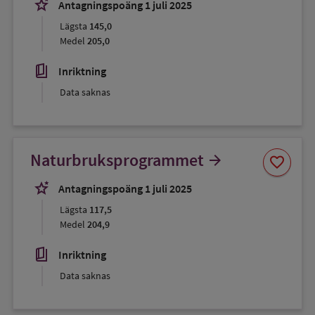
stars_2
Antagningspoäng 1 juli 2025
Lägsta
145,0
Medel
205,0
book_5
Inriktning
Data saknas
Spara
Naturbruksprogrammet
arrow_forward
favorite
som
favorit
stars_2
Antagningspoäng 1 juli 2025
Lägsta
117,5
Medel
204,9
book_5
Inriktning
Data saknas