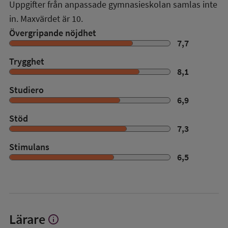
Uppgifter från anpassade gymnasieskolan samlas inte
in. Maxvärdet är 10.
Övergripande nöjdhet
7,7
Trygghet
8,1
Studiero
6,9
Stöd
7,3
Stimulans
6,5
Lärare
info
Visa