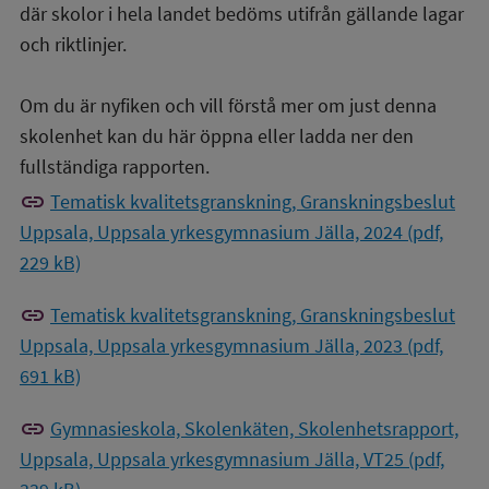
där skolor i hela landet bedöms utifrån gällande lagar
och riktlinjer.
Om du är nyfiken och vill förstå mer om just denna
skolenhet kan du här öppna eller ladda ner den
fullständiga rapporten.
link
Tematisk kvalitetsgranskning, Granskningsbeslut
Uppsala, Uppsala yrkesgymnasium Jälla, 2024 (pdf,
229 kB)
link
Tematisk kvalitetsgranskning, Granskningsbeslut
Uppsala, Uppsala yrkesgymnasium Jälla, 2023 (pdf,
691 kB)
link
Gymnasieskola, Skolenkäten, Skolenhetsrapport,
Uppsala, Uppsala yrkesgymnasium Jälla, VT25 (pdf,