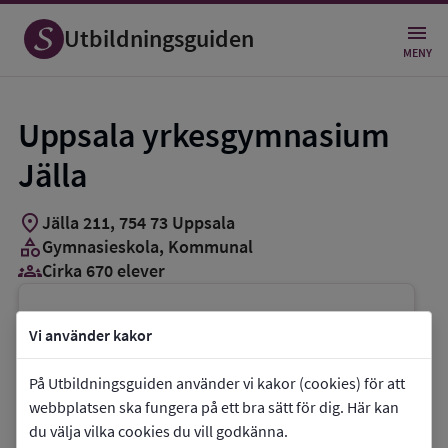
Utbildningsguiden
MENY
Uppsala yrkesgymnasium
Jälla
location_on
Jälla 211
,
754
73
Uppsala
category
Gymnasieskola
, Kommunal
groups_3
Cirka 670 elever
Vill du kontakta skolan?
Vi använder kakor
phone
Telefon:
018-562300
På Utbildningsguiden använder vi kakor (cookies) för att
mail
E-post:
jalla@uppsala.se
webbplatsen ska fungera på ett bra sätt för dig. Här kan
link
Webbplats:
Uppsala yrkesgymnasium Jälla
du välja vilka cookies du vill godkänna.