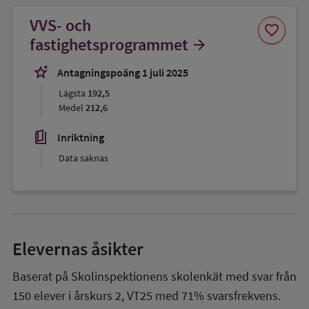
VVS- och
Spara
favorite
som
fastighetsprogrammet
arrow_forward
favorit
stars_2
Antagningspoäng 1 juli 2025
Lägsta
192,5
Medel
212,6
book_5
Inriktning
Data saknas
Elevernas åsikter
Baserat på Skolinspektionens skolenkät med svar från
150
elever i
årskurs 2
,
VT25
med
71%
svarsfrekvens.