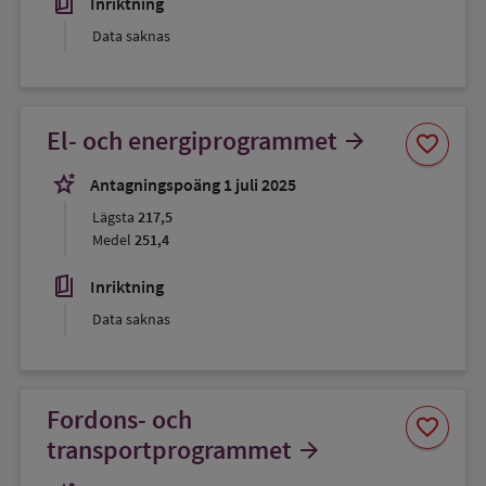
book_5
Inriktning
Data saknas
Spara
El- och energiprogrammet
arrow_forward
favorite
som
favorit
stars_2
Antagningspoäng 1 juli 2025
Lägsta
217,5
Medel
251,4
book_5
Inriktning
Data saknas
Fordons- och
Spara
favorite
som
transportprogrammet
arrow_forward
favorit