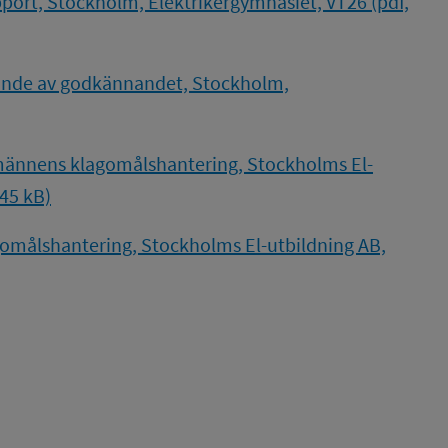
ort, Stockholm, Elektrikergymnasiet, VT26 (pdf,
jande av godkännandet, Stockholm,
dmännens klagomålshantering, Stockholms El-
145 kB)
omålshantering, Stockholms El-utbildning AB,