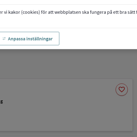
vi kakor (cookies) för att webbplatsen ska fungera på ett bra sätt fö
Anpassa inställningar
Spara
favorite
som
favorit
ng