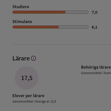
Studiero
7,0
Stimulans
6,1
Lärare
info
Visa
mer
Behöriga lärare
om
Lärare
Genomsnittet i Sver
17,5
Elever per lärare
Genomsnittet i Sverige är 12,5