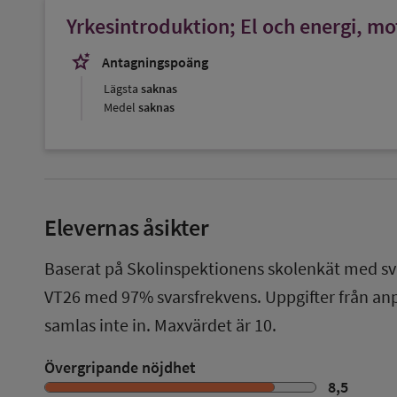
Yrkesintroduktion; El och energi, m
stars_2
Antagningspoäng
Lägsta
saknas
Medel
saknas
Elevernas åsikter
Baserat på Skolinspektionens skolenkät med sv
VT26
med
97%
svarsfrekvens. Uppgifter från a
samlas inte in. Maxvärdet är 10.
Övergripande nöjdhet
8,5