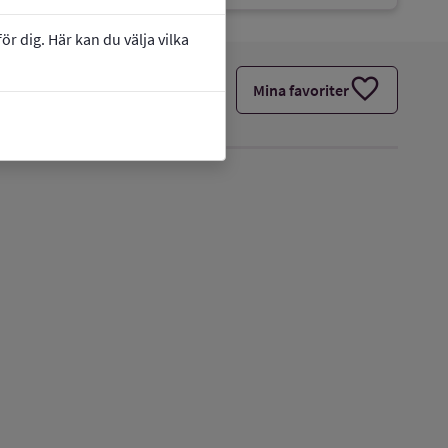
r dig. Här kan du välja vilka
favorite
Mina favoriter