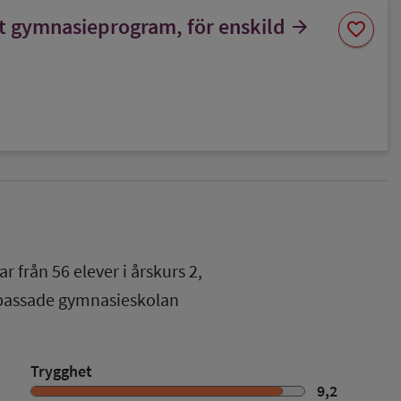
Spara
ot gymnasieprogram, för enskild
arrow_forward
favorite
som
favorit
ar från
56
elever i
årskurs 2
,
npassade gymnasieskolan
Trygghet
9,2