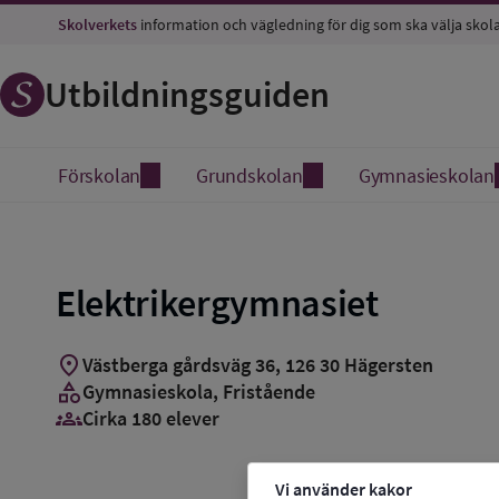
Skolverkets
information och vägledning för dig som ska välja skol
Utbildningsguiden
Förskolan
Grundskolan
Gymnasieskolan
Elektrikergymnasiet
location_on
Västberga gårdsväg 36
,
126
30
Hägersten
category
Gymnasieskola
, Fristående
groups_3
Cirka 180 elever
Vi använder kakor