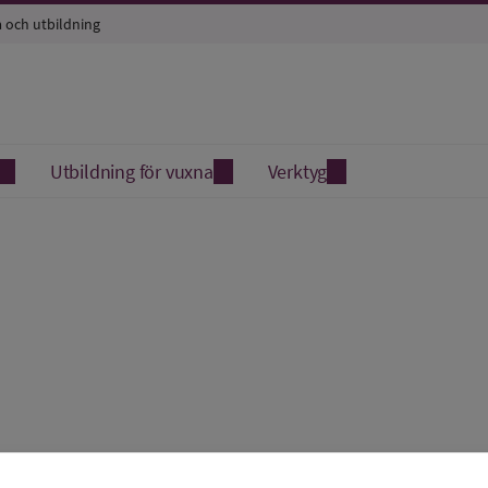
a och utbildning
Utbildning för vuxna
Verktyg