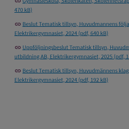
link
Gymnasieskola, Skolenkäten, Skolenhetsrapp
470 kB)
link
Beslut Tematisk tillsyn, Huvudmannens föl
Elektrikergymnasiet, 2024 (pdf, 640 kB)
link
Uppföljningsbeslut Tematisk tillsyn, Huvu
utbildning AB, Elektrikergymnasiet, 2025 (pdf, 
link
Beslut Tematisk tillsyn, Huvudmännens klag
Elektrikergymnasiet, 2024 (pdf, 192 kB)