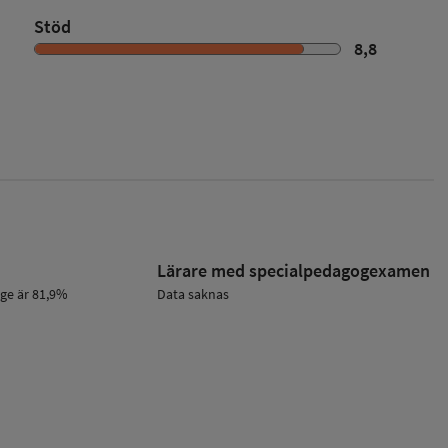
Stöd
8,8
Lärare med specialpedagog­examen
ige är 81,9%
Data saknas