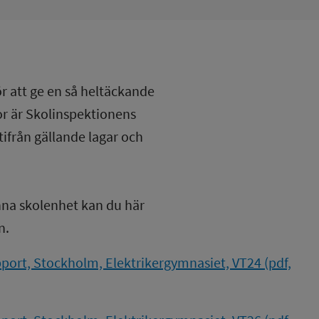
ör att ge en så heltäckande
lor är Skolinspektionens
tifrån gällande lagar och
nna skolenhet kan du här
n.
ort, Stockholm, Elektrikergymnasiet, VT24 (pdf,