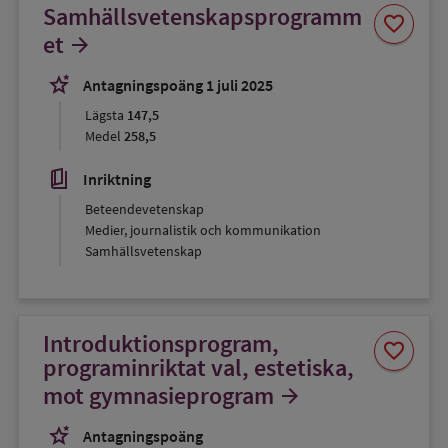
Samhällsvetenskapsprogramm
Spara
favorite
som
et
arrow_forward
favorit
stars_2
Antagningspoäng 1 juli 2025
Lägsta
147,5
Medel
258,5
book_5
Inriktning
Beteendevetenskap
Medier, journalistik och kommunikation
Samhällsvetenskap
Introduktionsprogram,
Spara
favorite
som
programinriktat val, estetiska,
favorit
mot gymnasieprogram
arrow_forward
stars_2
Antagningspoäng