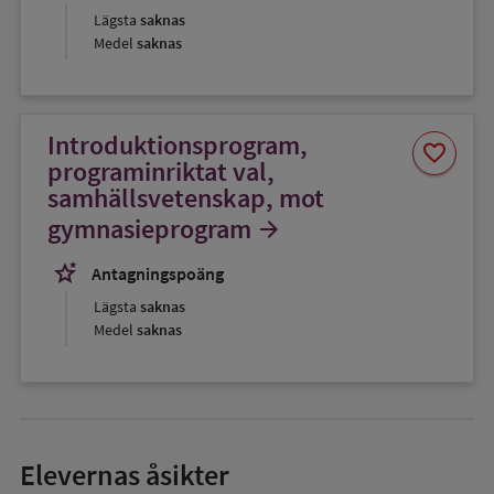
Lägsta
saknas
Medel
saknas
Introduktionsprogram,
Spara
favorite
som
programinriktat val,
favorit
samhällsvetenskap, mot
gymnasieprogram
arrow_forward
stars_2
Antagningspoäng
Lägsta
saknas
Medel
saknas
Elevernas åsikter