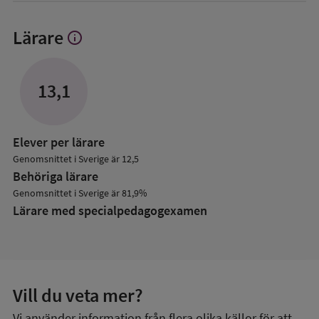
Lärare
info
Visa
mer
om
Lärare
13,1
Elever per lärare
Genomsnittet i Sverige är 12,5
Behöriga lärare
Genomsnittet i Sverige är 81,9%
Lärare med specialpedagog­examen
Vill du veta mer?
Vi använder information från flera olika källor för att