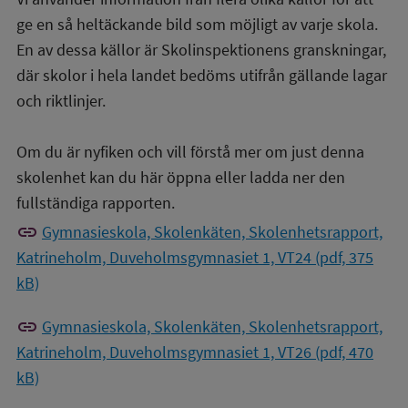
ge en så heltäckande bild som möjligt av varje skola.
En av dessa källor är Skolinspektionens granskningar,
där skolor i hela landet bedöms utifrån gällande lagar
och riktlinjer.
Om du är nyfiken och vill förstå mer om just denna
skolenhet kan du här öppna eller ladda ner den
fullständiga rapporten.
link
Gymnasieskola, Skolenkäten, Skolenhetsrapport,
Katrineholm, Duveholmsgymnasiet 1, VT24 (pdf, 375
kB)
link
Gymnasieskola, Skolenkäten, Skolenhetsrapport,
Katrineholm, Duveholmsgymnasiet 1, VT26 (pdf, 470
kB)