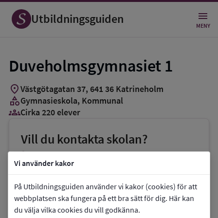
Utbildningsguiden
MENY
Duveholmsgymnasiet 1
location_on
Västgötagatan 37
,
641
36
Katrineholm
category
Gymnasieskola
, Kommunal
groups_3
Cirka 220 elever
Vill du kontakta skolan?
phone
Telefon:
0150-57000
Vi använder kakor
mail
E-post:
duveholmsgymnasiet@katrineholm.se
På Utbildningsguiden använder vi kakor (cookies) för att
webbplatsen ska fungera på ett bra sätt för dig. Här kan
link
Webbplats:
Duveholmsgymnasiet 1
du välja vilka cookies du vill godkänna.