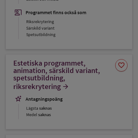
co_present
Programmet finns också som
Riksrekrytering
Särskild variant
Spetsutbildning
Estetiska programmet,
Spara
favorite
som
animation, särskild variant,
favorit
spetsutbildning,
riksrekrytering
arrow_forward
stars_2
Antagningspoäng
Lägsta
saknas
Medel
saknas