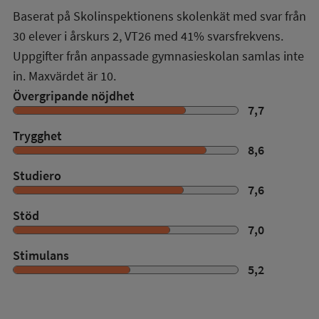
Baserat på Skolinspektionens skolenkät med svar från
30
elever i
årskurs 2
,
VT26
med
41%
svarsfrekvens.
Uppgifter från anpassade gymnasieskolan samlas inte
in. Maxvärdet är 10.
Övergripande nöjdhet
7,7
Trygghet
8,6
Studiero
7,6
Stöd
7,0
Stimulans
5,2