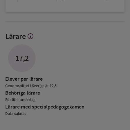
Lärare
info
Visa
mer
om
Lärare
17,2
Elever per lärare
Genomsnittet i Sverige är 12,5
Behöriga lärare
För litet underlag
Lärare med specialpedagog­examen
Data saknas