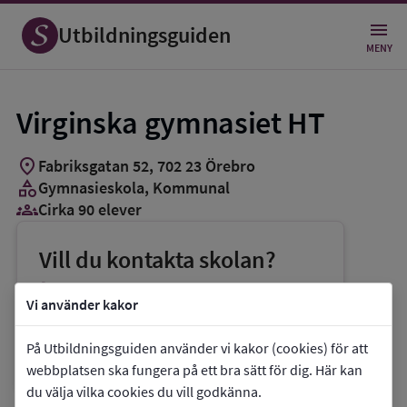
Utbildningsguiden
MENY
Virginska gymnasiet HT
location_on
Fabriksgatan 52
,
702
23
Örebro
category
Gymnasieskola
, Kommunal
groups_3
Cirka 90 elever
Vill du kontakta skolan?
phone
Telefon:
019-216661
Vi använder kakor
mail
E-post:
virginskagymnasiet@orebro.se
På Utbildningsguiden använder vi kakor (cookies) för att
link
Webbplats:
Virginska gymnasiet HT
webbplatsen ska fungera på ett bra sätt för dig. Här kan
du välja vilka cookies du vill godkänna.