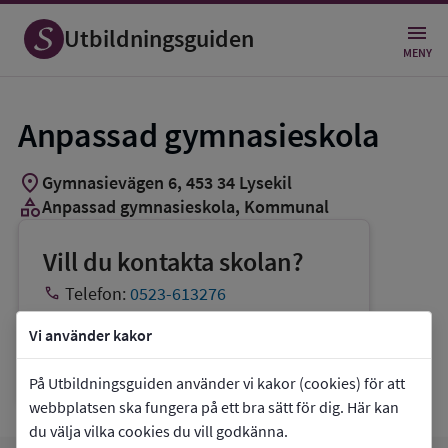
Utbildningsguiden
MENY
Anpassad gymnasieskola
location_on
Gymnasievägen 6
,
453
34
Lysekil
category
Anpassad gymnasieskola
, Kommunal
Vill du kontakta skolan?
phone
Telefon:
0523-613276
mail
E-post:
eva.dahlberg@lysekil.se
Vi använder kakor
link
Webbplats:
Anpassad gymnasieskola
På Utbildningsguiden använder vi kakor (cookies) för att
webbplatsen ska fungera på ett bra sätt för dig. Här kan
du välja vilka cookies du vill godkänna.