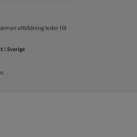
 annan utbildning
leder till
 i Sverige
25.