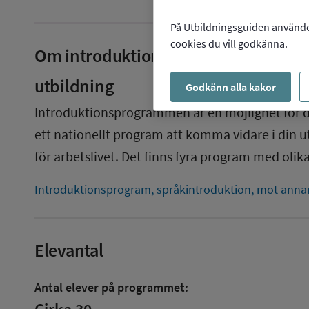
På Utbildningsguiden använder 
cookies du vill godkänna.
Om
introduktionsprogram, språkint
utbildning
Godkänn alla kakor
Introduktionsprogrammen är en möjlighet för dig
ett nationellt program att komma vidare i din ut
för arbetslivet. Det finns fyra program med olika
Introduktionsprogram, språkintroduktion, mot anna
Elevantal
Antal elever på programmet: