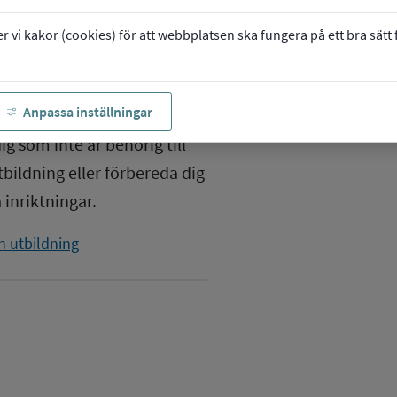
vi kakor (cookies) för att webbplatsen ska fungera på ett bra sätt fö
roduktion, mot annan
Anpassa inställningar
 som inte är behörig till
bildning eller förbereda dig
 inriktningar.
n utbildning