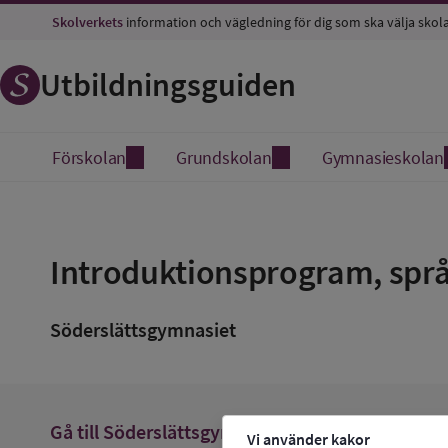
Skolverkets
information och vägledning för dig som ska välja skol
Utbildningsguiden
Förskolan
Grundskolan
Gymnasieskolan
Spara
som
Introduktionsprogram, språ
favorit
Söderslättsgymnasiet
arrow_forward
Gå till
Söderslättsgymnasiet
Vi använder kakor