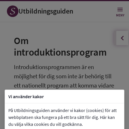
Utbildningsguiden
MENY
innehållsförteckningen
Öppna
Om 
introduktionsprogram
Introduktionsprogrammen är en 
möjlighet för dig som inte är behörig till 
ett nationellt program att komma vidare 
i din utbildning eller förbereda dig för 
Vi använder kakor
arbetslivet. Det finns fyra program med 
På Utbildningsguiden använder vi kakor (cookies) för att
olika inriktningar.
webbplatsen ska fungera på ett bra sätt för dig. Här kan
du välja vilka cookies du vill godkänna.
Det finns fyra olika introduktionsprogram: