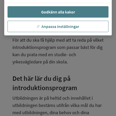
programinriktat val
Godkänn alla kakor
yrkesintroduktion
individuellt alternativ
Anpassa inställningar
språkintroduktion.
För att du ska få hjälp med att ta reda på vilket 
introduktionsprogram som passar bäst för dig 
kan du prata med en studie- och 
yrkesvägledare på din skola.
Det här lär du dig på 
introduktionsprogram
Utbildningen är på heltid och innehållet i 
utbildningen bestäms utifrån vilka mål du har 
med utbildningen, dina behov och dina 