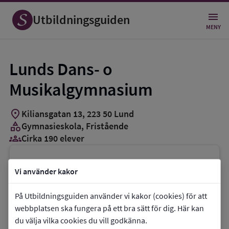
Utbildningsguiden
MENY
Lunds Dans- o
Musikalgymnasium
location_on
Kiliansgatan 13
,
223
50
Lund
category
Gymnasieskola
, Fristående
groups_3
Cirka 190 elever
Vill du kontakta skolan?
Vi använder kakor
phone
Telefon:
046-2400505
På Utbildningsguiden använder vi kakor (cookies) för att
mail
E-post:
info@dansomusikal.se
webbplatsen ska fungera på ett bra sätt för dig. Här kan
link
Webbplats:
Lunds Dans- o
du välja vilka cookies du vill godkänna.