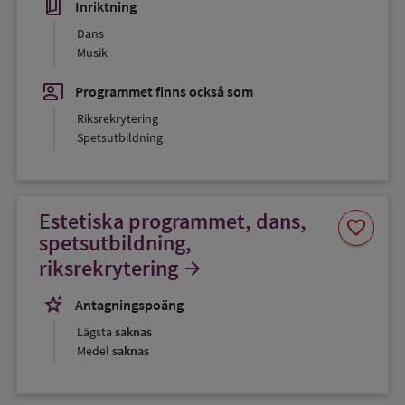
book_5
Inriktning
Dans
Musik
co_present
Programmet finns också som
Riksrekrytering
Spetsutbildning
Estetiska programmet, dans,
Spara
favorite
som
spetsutbildning,
favorit
riksrekrytering
arrow_forward
stars_2
Antagningspoäng
Lägsta
saknas
Medel
saknas