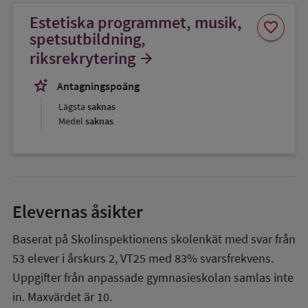
Estetiska programmet, musik,
Spara
favorite
som
spetsutbildning,
favorit
riksrekrytering
arrow_forward
stars_2
Antagningspoäng
Lägsta
saknas
Medel
saknas
Elevernas åsikter
Baserat på Skolinspektionens skolenkät med svar från
53
elever i
årskurs 2
,
VT25
med
83%
svarsfrekvens.
Uppgifter från anpassade gymnasieskolan samlas inte
in. Maxvärdet är 10.