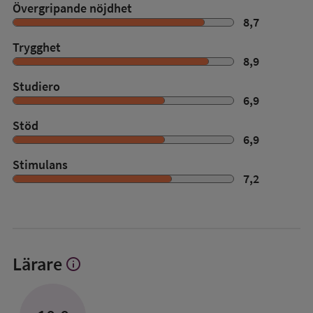
Övergripande nöjdhet
8,7
Trygghet
8,9
Studiero
6,9
Stöd
6,9
Stimulans
7,2
Lärare
info
Visa
mer
om
Lärare