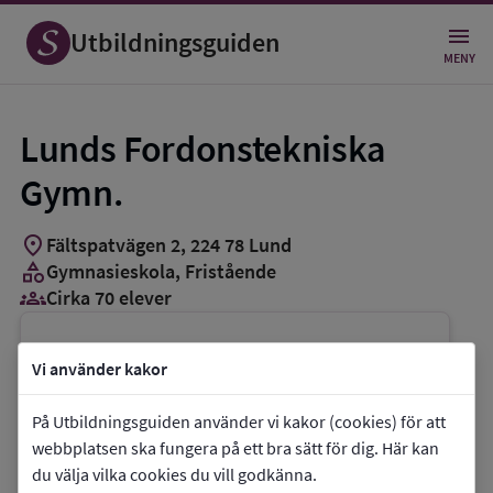
Utbildningsguiden
MENY
Lunds Fordonstekniska
Gymn.
location_on
Fältspatvägen 2
,
224
78
Lund
category
Gymnasieskola
, Fristående
groups_3
Cirka 70 elever
Vill du kontakta skolan?
Vi använder kakor
phone
Telefon:
046-151685
På Utbildningsguiden använder vi kakor (cookies) för att
mail
E-post:
info@lftg.se
webbplatsen ska fungera på ett bra sätt för dig. Här kan
link
Webbplats:
Lunds Fordonstekniska Gymn.
du välja vilka cookies du vill godkänna.