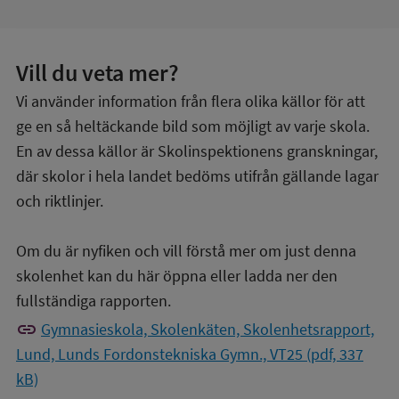
Vill du veta mer?
Vi använder information från flera olika källor för att
ge en så heltäckande bild som möjligt av varje skola.
En av dessa källor är Skolinspektionens granskningar,
där skolor i hela landet bedöms utifrån gällande lagar
och riktlinjer.
Om du är nyfiken och vill förstå mer om just denna
skolenhet kan du här öppna eller ladda ner den
fullständiga rapporten.
link
Gymnasieskola, Skolenkäten, Skolenhetsrapport,
Lund, Lunds Fordonstekniska Gymn., VT25 (pdf, 337
kB)