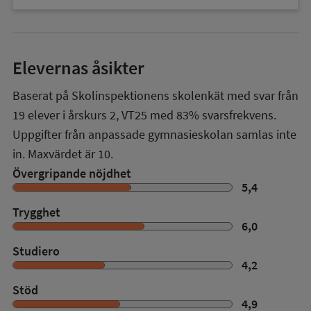
Elevernas åsikter
Baserat på Skolinspektionens skolenkät med svar från
19
elever i
årskurs 2
,
VT25
med
83%
svarsfrekvens.
Uppgifter från anpassade gymnasieskolan samlas inte
in. Maxvärdet är 10.
Övergripande nöjdhet
5,4
Trygghet
6,0
Studiero
4,2
Stöd
4,9