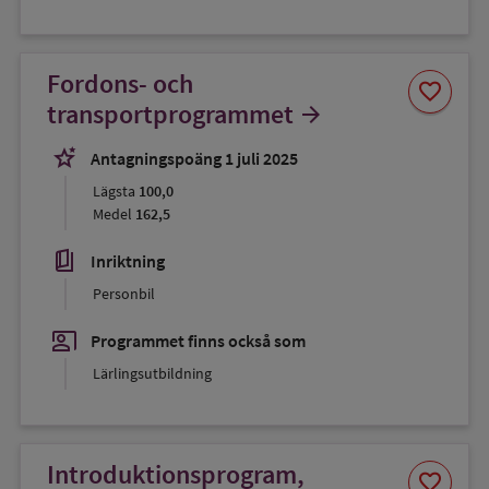
Fordons- och
Spara
favorite
som
transportprogrammet
arrow_forward
favorit
stars_2
Antagningspoäng 1 juli 2025
Lägsta
100,0
Medel
162,5
book_5
Inriktning
Personbil
co_present
Programmet finns också som
Lärlingsutbildning
Introduktionsprogram,
Spara
favorite