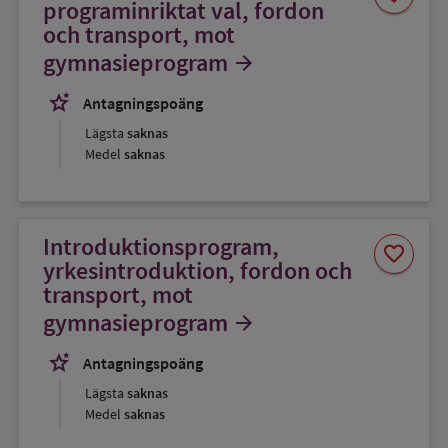
som
programinriktat val, fordon
favorit
och transport, mot
gymnasieprogram
arrow_forward
stars_2
Antagningspoäng
Lägsta
saknas
Medel
saknas
Introduktionsprogram,
Spara
favorite
som
yrkesintroduktion, fordon och
favorit
transport, mot
gymnasieprogram
arrow_forward
stars_2
Antagningspoäng
Lägsta
saknas
Medel
saknas