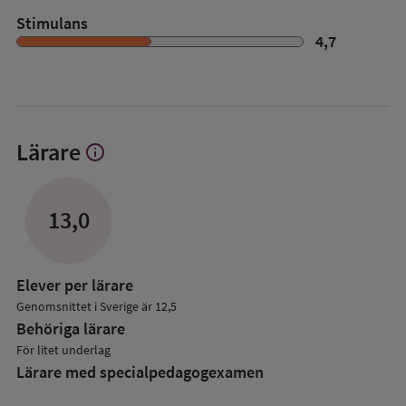
Stimulans
4,7
Lärare
info
Visa
mer
om
Lärare
13,0
Elever per lärare
Genomsnittet i Sverige är 12,5
Behöriga lärare
För litet underlag
Lärare med specialpedagog­examen