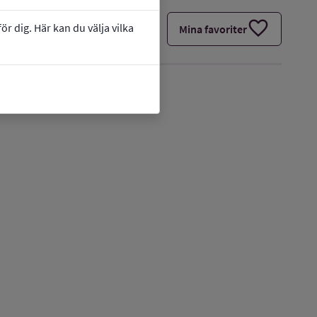
favorite
r dig. Här kan du välja vilka
Mina favoriter