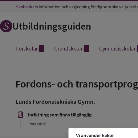
Skolverkets
information och vägledning för dig som ska välja skol
Utbildningsguiden
Förskolan
Grundskolan
Gymnasieskolan
Spara
som
Fordons- och transportpr
favorit
Lunds Fordonstekniska Gymn.
book_5
Inriktning som finns tillgänglig
Personbil
Vi använder kakor