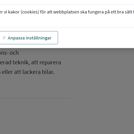
vi kakor (cookies) för att webbplatsen ska fungera på ett bra sätt fö
Anpassa inställningar
met
ons- och
rad teknik, att reparera
eller att lackera bilar.