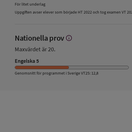
För litet underlag
Uppgiften avser elever som började HT 2022 och tog examen VT 20
Nationella prov
info
Visa
mer
Maxvärdet är 20.
om
Nationella
Engelska 5
prov
Genomsnitt för programmet i Sverige VT25: 12,8