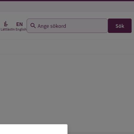
EN
Sök
In English
Lättläst