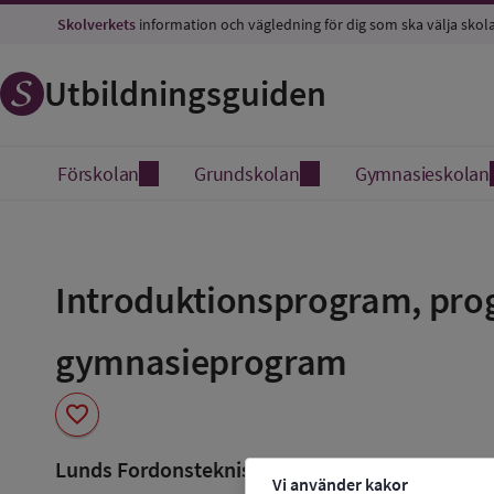
Skolverkets
information och vägledning för dig som ska välja skol
Utbildningsguiden
Förskolan
Grundskolan
Gymnasieskolan
Spara
som
Introduktionsprogram, prog
favorit
gymnasieprogram
favorite
Lunds Fordonstekniska Gymn.
Vi använder kakor