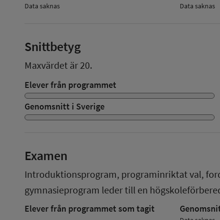
Data saknas
Data saknas
Snittbetyg
Maxvärdet är 20.
Elever från programmet
Genomsnitt i Sverige
Examen
Introduktionsprogram, programinriktat val, for
gymnasieprogram
leder till en
högskoleförber
Elever från programmet som tagit
Genomsnitt
Data saknas