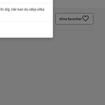
r dig. Här kan du välja vilka
favorite
Mina favoriter