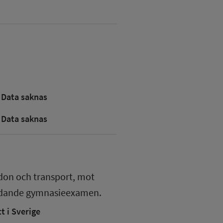
Data saknas
Data saknas
don och transport, mot
edande gymnasieexamen.
 i Sverige