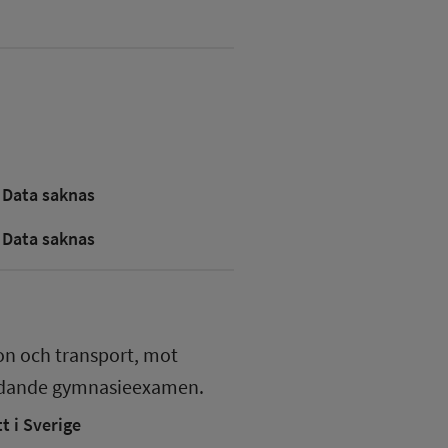
Data saknas
Data saknas
on och transport, mot
edande gymnasieexamen.
 i Sverige