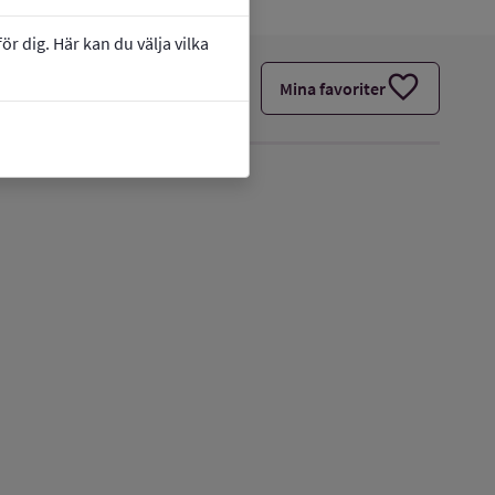
r dig. Här kan du välja vilka
favorite
Mina favoriter