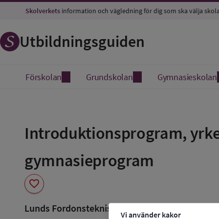
Skolverkets
information och vägledning för dig som ska välja skol
Utbildningsguiden
Förskolan
Grundskolan
Gymnasieskolan
Spara
som
Introduktionsprogram, yrke
favorit
gymnasieprogram
favorite
Lunds Fordonstekniska Gymn.
Vi använder kakor