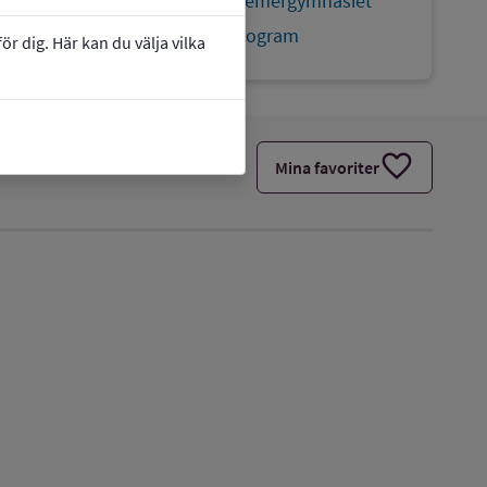
Webbplats:
Fredrika Bremergymnasiet
Högskoleförberedande program
r dig. Här kan du välja vilka
favorite
Mina favoriter