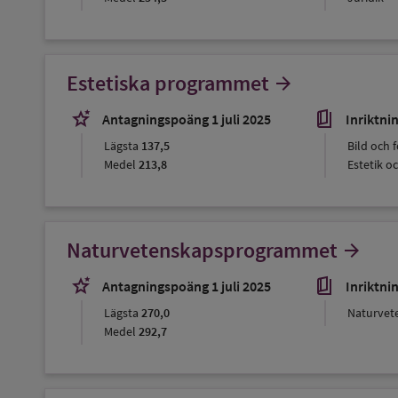
Estetiska programmet
arrow_forward
stars_2
book_5
Antagningspoäng 1 juli 2025
Inriktni
Lägsta
137,5
Bild och 
Medel
213,8
Estetik o
Naturvetenskapsprogrammet
arrow_forward
stars_2
book_5
Antagningspoäng 1 juli 2025
Inriktni
Lägsta
270,0
Naturvet
Medel
292,7