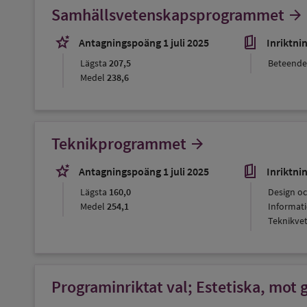
Samhällsvetenskapsprogrammet
arrow_forward
stars_2
book_5
Antagningspoäng 1 juli 2025
Inriktni
Lägsta
207,5
Beteende
Medel
238,6
Teknikprogrammet
arrow_forward
stars_2
book_5
Antagningspoäng 1 juli 2025
Inriktni
Lägsta
160,0
Design o
Medel
254,1
Informat
Teknikve
Programinriktat val; Estetiska, mot