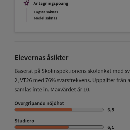
stars_2
Antagningspoäng
Lägsta
saknas
Medel
saknas
Elevernas åsikter
Baserat på Skolinspektionens skolenkät med sv
2
,
VT26
med
76%
svarsfrekvens. Uppgifter från
samlas inte in. Maxvärdet är 10.
Övergripande nöjdhet
6,5
Studiero
6,1