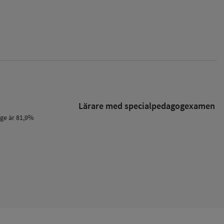
Lärare med specialpedagog­examen
ige är 81,9%