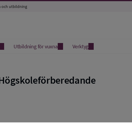
a och utbildning
Utbildning för vuxna
Verktyg
 Högskoleförberedande