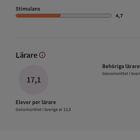
Stimulans
4,7
Lärare
info
Visa
mer
Behöriga lärare
om
Lärare
Genomsnittet i Sver
17,1
Elever per lärare
Genomsnittet i Sverige är 12,5