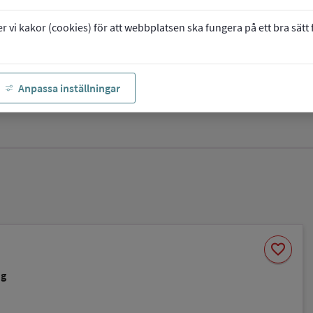
vi kakor (cookies) för att webbplatsen ska fungera på ett bra sätt fö
Anpassa inställningar
Spara
favorite
som
favorit
ng