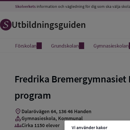
Skolverkets
information och vägledning för dig som ska välja skol
Utbildningsguiden
Förskolan
Grundskolan
Gymnasieskolan
Fredrika Bremergymnasiet
program
location_on
Dalarövägen 64
,
136
46
Handen
category
Gymnasieskola
, Kommunal
groups_3
Cirka 1150 elever
Vi använder kakor