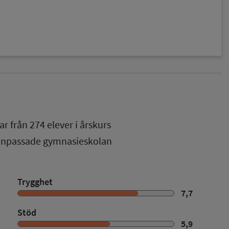
favorit
ar från
274
elever i
årskurs
 anpassade gymnasieskolan
Trygghet
7,7
Stöd
5,9