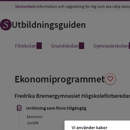
Skolverkets
information och vägledning för dig som ska välja skol
Utbildningsguiden
Förskolan
Grundskolan
Gymnasieskolan
Spara
som
Ekonomiprogrammet
favorite
favorit
Fredrika Bremergymnasiet Högskoleförbereda
book_5
Inriktning som finns tillgänglig
Ekonomi
Juridik
Vi använder kakor