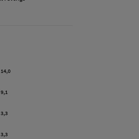
14,0
9,1
3,3
3,3