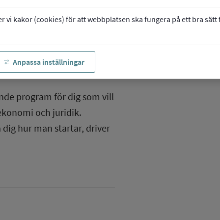
vi kakor (cookies) för att webbplatsen ska fungera på ett bra sätt fö
arrow_forward
beredande program
Anpassa inställningar
e program för dig som vill
ekonomi och juridik.
 dig hur man startar, driver