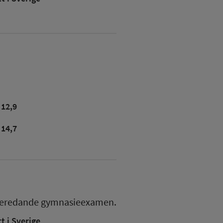
12,9
14,7
beredande gymnasieexamen.
 i Sverige