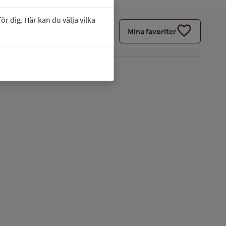
r dig. Här kan du välja vilka
favorite
Mina favoriter