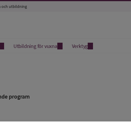
a och utbildning
Utbildning för vuxna
Verktyg
nde program