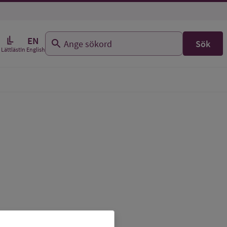
EN
Sök
In English
Lättläst