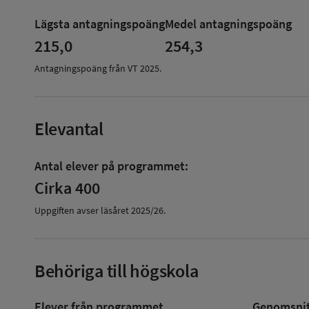
om
Lägsta antagningspoäng
Medel antagningspoäng
Antagningspoäng
215,0
254,3
Antagningspoäng från VT
2025
.
Elevantal
Antal elever på programmet:
Cirka 400
Uppgiften avser läsåret
2025/26
.
Behöriga till högskola
Elever från programmet
Genomsnitt