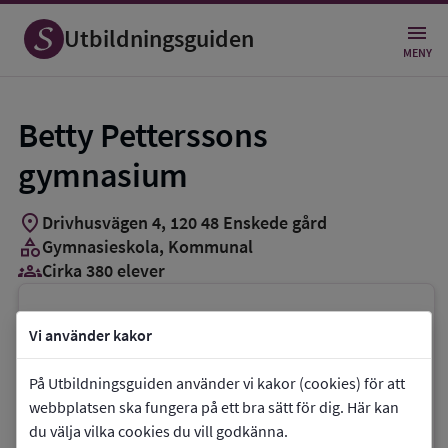
Utbildningsguiden
MENY
Betty Petterssons
gymnasium
location_on
Drivhusvägen 4
,
120
48
Enskede gård
category
Gymnasieskola
, Kommunal
groups_3
Cirka 380 elever
Vill du kontakta skolan?
Vi använder kakor
phone
Telefon:
08-50838350
På Utbildningsguiden använder vi kakor (cookies) för att
mail
E-post:
webbplatsen ska fungera på ett bra sätt för dig. Här kan
bettypetterssonsgymnasium@edu.stockholm.se
du välja vilka cookies du vill godkänna.