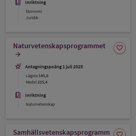
book_5
Inriktning
Ekonomi
Juridik
Naturvetenskapsprogrammet
Spara
favorite
som
arrow_forward
favorit
stars_2
Antagningspoäng 1 juli 2025
Lägsta
145,0
Medel
215,4
book_5
Inriktning
Naturvetenskap
Samhällsvetenskapsprogramm
Spara
favorite