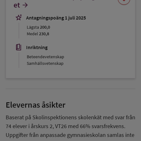
som
et
arrow_forward
favorit
stars_2
Antagningspoäng 1 juli 2025
Lägsta
200,0
Medel
230,8
book_5
Inriktning
Beteendevetenskap
Samhällsvetenskap
Elevernas åsikter
Baserat på Skolinspektionens skolenkät med svar från
74
elever i
årskurs 2
,
VT26
med
66%
svarsfrekvens.
Uppgifter från anpassade gymnasieskolan samlas inte