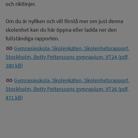
och riktlinjer.
Om du är nyfiken och vill förstå mer om just denna
skolenhet kan du här öppna eller ladda ner den
fullständiga rapporten.
link
Gymnasieskola, Skolenkäten, Skolenhetsrapport,
Stockholm, Betty Petterssons gymnasium, VT24 (pdf,
380 kB)
link
Gymnasieskola, Skolenkäten, Skolenhetsrapport,
Stockholm, Betty Petterssons gymnasium, VT26 (pdf,
471 kB)