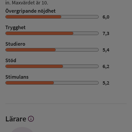
in. Maxvärdet är 10.
Övergripande nöjdhet
6,0
Trygghet
7,3
Studiero
5,4
Stöd
6,2
Stimulans
5,2
Lärare
info
Visa
mer
om