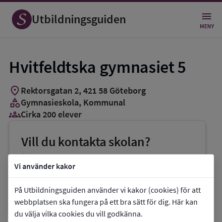
Utbildningsguiden
MENY
Hvitfeldtska gymnasiet 5
location_on
Rektorsgatan 2
,
421
58
Göteborg
category
Gymnasieskola
, Kommunal
groups_3
Cirka 200 elever
Vill du kontakta skolan?
phone
Telefon:
031-3670600
Vi använder kakor
mail
E-post:
info.hvitfeldtska@educ.goteborg.se
På Utbildningsguiden använder vi kakor (cookies) för att
link
Webbplats:
Hvitfeldtska gymnasiet 5
webbplatsen ska fungera på ett bra sätt för dig. Här kan
du välja vilka cookies du vill godkänna.