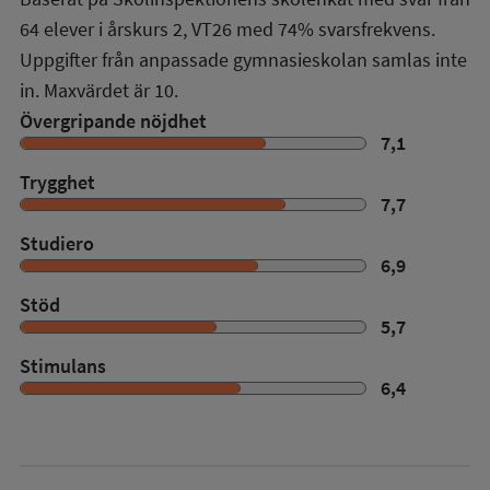
64
elever i
årskurs 2
,
VT26
med
74%
svarsfrekvens.
Uppgifter från anpassade gymnasieskolan samlas inte
in. Maxvärdet är 10.
Övergripande nöjdhet
7,1
Trygghet
7,7
Studiero
6,9
Stöd
5,7
Stimulans
6,4