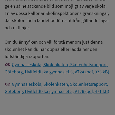
ge en så heltäckande bild som möjligt av varje skola.
En av dessa källor är Skolinspektionens granskningar,
där skolor i hela landet bedöms utifrån gällande lagar
och riktlinjer.
Om du är nyfiken och vill förstå mer om just denna
skolenhet kan du här öppna eller ladda ner den
fullständiga rapporten.
link
Gymnasieskola, Skolenkäten, Skolenhetsrapport,
Göteborg, Hvitfeldtska gymnasiet 5, VT24 (pdf, 375 kB)
link
Gymnasieskola, Skolenkäten, Skolenhetsrapport,
Göteborg, Hvitfeldtska gymnasiet 5, VT26 (pdf, 471 kB)