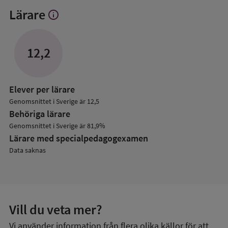
Lärare
info
Visa
mer
om
Lärare
12,2
Elever per lärare
Genomsnittet i Sverige är 12,5
Behöriga lärare
Genomsnittet i Sverige är 81,9%
Lärare med specialpedagog­examen
Data saknas
Vill du veta mer?
Vi använder information från flera olika källor för att