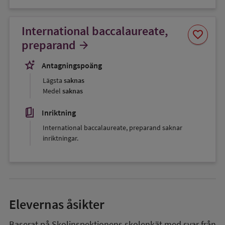
International baccalaureate,
Spara
favorite
som
preparand
arrow_forward
favorit
stars_2
Antagningspoäng
Lägsta
saknas
Medel
saknas
book_5
Inriktning
International baccalaureate, preparand saknar
inriktningar.
Elevernas åsikter
Baserat på Skolinspektionens skolenkät med svar från