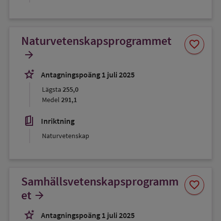
Naturvetenskapsprogrammet
Spara
favorite
som
arrow_forward
favorit
stars_2
Antagningspoäng 1 juli 2025
Lägsta
255,0
Medel
291,1
book_5
Inriktning
Naturvetenskap
Samhällsvetenskapsprogramm
Spara
favorite
som
et
arrow_forward
favorit
stars_2
Antagningspoäng 1 juli 2025