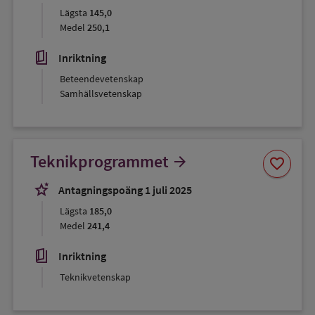
Lägsta
145,0
Medel
250,1
book_5
Inriktning
Beteendevetenskap
Samhällsvetenskap
Spara
Teknikprogrammet
arrow_forward
favorite
som
favorit
stars_2
Antagningspoäng 1 juli 2025
Lägsta
185,0
Medel
241,4
book_5
Inriktning
Teknikvetenskap