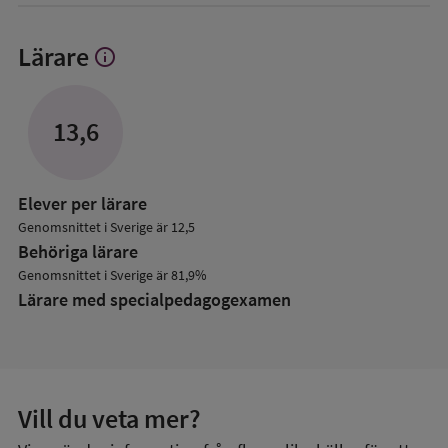
Lärare
info
Visa
mer
om
Lärare
13,6
Elever per lärare
Genomsnittet i Sverige är 12,5
Behöriga lärare
Genomsnittet i Sverige är 81,9%
Lärare med specialpedagog­examen
Vill du veta mer?