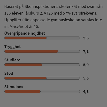
Baserat på Skolinspektionens skolenkät med svar från
136
elever i
årskurs 2
,
VT26
med
57%
svarsfrekvens.
Uppgifter från anpassade gymnasieskolan samlas inte
in. Maxvärdet är 10.
Övergripande nöjdhet
5,6
Trygghet
7,1
Studiero
5,0
Stöd
5,6
Stimulans
4,8