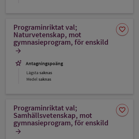
Programinriktat val;
Spara
favorite
som
Naturvetenskap, mot
favorit
gymnasieprogram, för enskild
arrow_forward
stars_2
Antagningspoäng
Lägsta
saknas
Medel
saknas
Programinriktat val;
Spara
favorite
som
Samhällsvetenskap, mot
favorit
gymnasieprogram, för enskild
arrow_forward