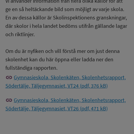
Vi använder information från flera olika källor för att
ge en så heltäckande bild som möjligt av varje skola.
En av dessa källor är Skolinspektionens granskningar,
där skolor i hela landet bedöms utifrån gällande lagar
och riktlinjer.
Om du är nyfiken och vill förstå mer om just denna
skolenhet kan du här öppna eller ladda ner den
fullständiga rapporten.
link
Gymnasieskola, Skolenkäten, Skolenhetsrapport,
Södertälje, Täljegymnasiet, VT24 (pdf, 376 kB)
link
Gymnasieskola, Skolenkäten, Skolenhetsrapport,
Södertälje, Täljegymnasiet, VT26 (pdf, 471 kB)