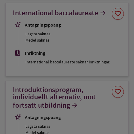
Spara
International baccalaureate
arrow_forward
favorite
som
favorit
stars_2
Antagningspoäng
Lägsta
saknas
Medel
saknas
book_5
Inriktning
International baccalaureate saknar inriktningar.
Introduktionsprogram,
Spara
favorite
som
individuellt alternativ, mot
favorit
fortsatt utbildning
arrow_forward
stars_2
Antagningspoäng
Lägsta
saknas
Medel
saknas