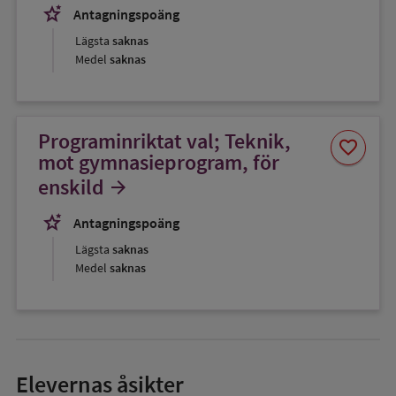
stars_2
Antagningspoäng
Lägsta
saknas
Medel
saknas
Programinriktat val; Teknik,
Spara
favorite
som
mot gymnasieprogram, för
favorit
enskild
arrow_forward
stars_2
Antagningspoäng
Lägsta
saknas
Medel
saknas
Elevernas åsikter