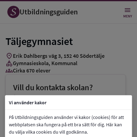
Utbildningsguiden
MENY
Täljegymnasiet
location_on
Erik Dahlbergs väg 3
,
152
40
Södertälje
category
Gymnasieskola
, Kommunal
groups_3
Cirka 670 elever
Vill du kontakta skolan?
phone
Telefon:
08-52301605
Vi använder kakor
mail
E-post:
taljegymnasiet@skolasodertalje.se
På Utbildningsguiden använder vi kakor (cookies) för att
link
Webbplats:
Täljegymnasiet
webbplatsen ska fungera på ett bra sätt för dig. Här kan
du välja vilka cookies du vill godkänna.