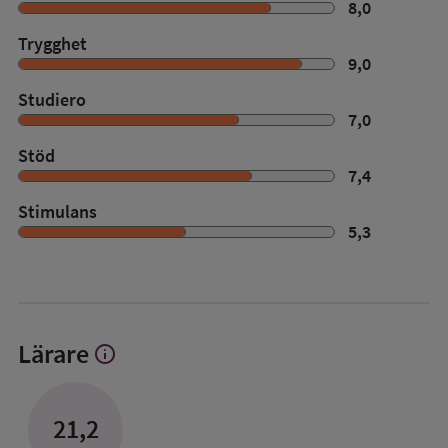
8,0
Trygghet
9,0
Studiero
7,0
Stöd
7,4
Stimulans
5,3
Lärare
info
Visa
mer
om
Lärare
21,2