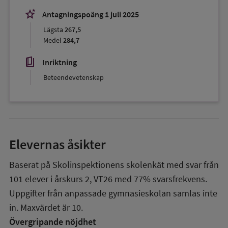
stars_2
Antagningspoäng 1 juli 2025
Lägsta
267,5
Medel
284,7
book_5
Inriktning
Beteendevetenskap
Elevernas åsikter
Baserat på Skolinspektionens skolenkät med svar från
101
elever i
årskurs 2
,
VT26
med
77%
svarsfrekvens.
Uppgifter från anpassade gymnasieskolan samlas inte
in. Maxvärdet är 10.
Övergripande nöjdhet