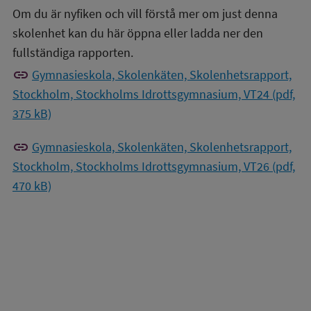
Om du är nyfiken och vill förstå mer om just denna
skolenhet kan du här öppna eller ladda ner den
fullständiga rapporten.
link
Gymnasieskola, Skolenkäten, Skolenhetsrapport,
Stockholm, Stockholms Idrottsgymnasium, VT24 (pdf,
375 kB)
link
Gymnasieskola, Skolenkäten, Skolenhetsrapport,
Stockholm, Stockholms Idrottsgymnasium, VT26 (pdf,
470 kB)