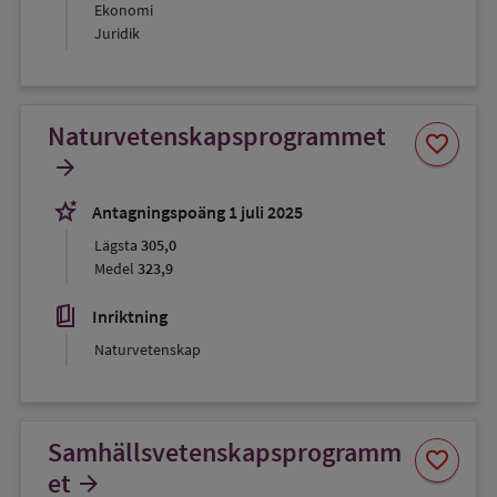
Ekonomi
Juridik
Naturvetenskapsprogrammet
Spara
favorite
som
arrow_forward
favorit
stars_2
Antagningspoäng 1 juli 2025
Lägsta
305,0
Medel
323,9
book_5
Inriktning
Naturvetenskap
Samhällsvetenskapsprogramm
Spara
favorite
som
et
arrow_forward
favorit