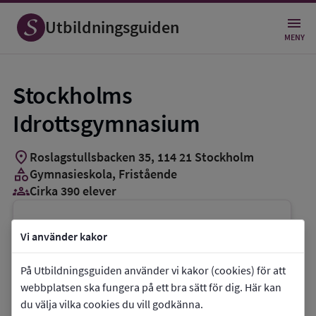
Utbildningsguiden
MENY
Stockholms
Idrottsgymnasium
location_on
Roslagstullsbacken 35
,
114
21
Stockholm
category
Gymnasieskola
, Fristående
groups_3
Cirka 390 elever
Vill du kontakta skolan?
Vi använder kakor
phone
Telefon:
08-56240240
På Utbildningsguiden använder vi kakor (cookies) för att
mail
E-post:
info@idrottsgymnasiet.se
webbplatsen ska fungera på ett bra sätt för dig. Här kan
link
Webbplats:
Stockholms Idrottsgymnasium
du välja vilka cookies du vill godkänna.