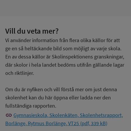
Vill du veta mer?
Vi använder information från flera olika källor för att
ge en så heltäckande bild som möjligt av varje skola.
En av dessa källor är Skolinspektionens granskningar,
där skolor i hela landet bedöms utifrån gällande lagar
och riktlinjer.
Om du är nyfiken och vill förstå mer om just denna
skolenhet kan du här öppna eller ladda ner den
fullständiga rapporten.
link
Gymnasieskola, Skolenkäten, Skolenhetsrapport,
Borlänge, Rytmus Borlänge, VT25 (pdf, 339 kB)