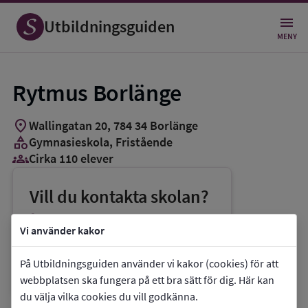
Utbildningsguiden
MENY
Rytmus Borlänge
location_on
Wallingatan 20
,
784
34
Borlänge
category
Gymnasieskola
, Fristående
groups_3
Cirka 110 elever
Vill du kontakta skolan?
phone
Telefon:
0243-217170
Vi använder kakor
mail
E-post:
info.borlange@rytmus.se
På Utbildningsguiden använder vi kakor (cookies) för att
link
Webbplats:
Rytmus Borlänge
webbplatsen ska fungera på ett bra sätt för dig. Här kan
du välja vilka cookies du vill godkänna.