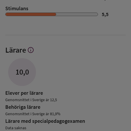
Stimulans
5,5
Lärare
info
Visa
mer
om
Lärare
10,0
Elever per lärare
Genomsnittet i Sverige är 12,5
Behöriga lärare
Genomsnittet i Sverige är 81,9%
Lärare med specialpedagog­examen
Data saknas