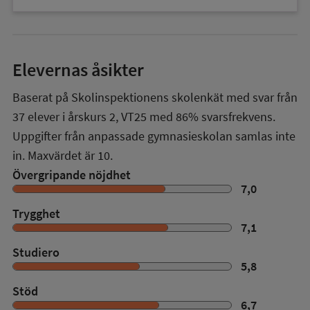
Elevernas åsikter
Baserat på Skolinspektionens skolenkät med svar från
37
elever i
årskurs 2
,
VT25
med
86%
svarsfrekvens.
Uppgifter från anpassade gymnasieskolan samlas inte
in. Maxvärdet är 10.
Övergripande nöjdhet
7,0
Trygghet
7,1
Studiero
5,8
Stöd
6,7