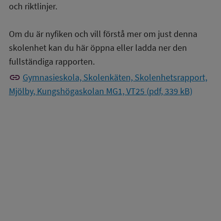
och riktlinjer.
Om du är nyfiken och vill förstå mer om just denna
skolenhet kan du här öppna eller ladda ner den
fullständiga rapporten.
link
Gymnasieskola, Skolenkäten, Skolenhetsrapport,
Mjölby, Kungshögaskolan MG1, VT25 (pdf, 339 kB)