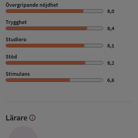
Övergripande nöjdhet
8,0
Trygghet
8,4
Studiero
8,1
Stöd
8,2
Stimulans
6,6
Lärare
info
Visa
mer
om
Lärare