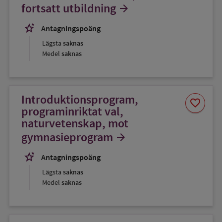
favorit
fortsatt utbildning
arrow_forward
stars_2
Antagningspoäng
Lägsta
saknas
Medel
saknas
Introduktionsprogram,
Spara
favorite
som
programinriktat val,
favorit
naturvetenskap, mot
gymnasieprogram
arrow_forward
stars_2
Antagningspoäng
Lägsta
saknas
Medel
saknas