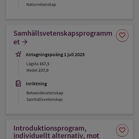
Naturvetenskap
Samhällsvetenskapsprogramm
Spara
favorite
som
et
arrow_forward
favorit
stars_2
Antagningspoäng 1 juli 2025
Lägsta
167,5
Medel
237,0
book_5
Inriktning
Beteendevetenskap
Samhällsvetenskap
Introduktionsprogram,
Spara
favorite
som
individuellt alternativ, mot