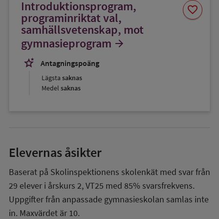
Introduktionsprogram,
Spara
favorite
som
programinriktat val,
favorit
samhällsvetenskap, mot
gymnasieprogram
arrow_forward
stars_2
Antagningspoäng
Lägsta
saknas
Medel
saknas
Elevernas åsikter
Baserat på Skolinspektionens skolenkät med svar från
29
elever i
årskurs 2
,
VT25
med
85%
svarsfrekvens.
Uppgifter från anpassade gymnasieskolan samlas inte
in. Maxvärdet är 10.