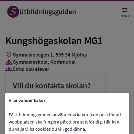
Utbildningsguiden
MENY
Kungshögaskolan MG1
location_on
Gymnasievägen 1
,
595
34
Mjölby
category
Gymnasieskola
, Kommunal
groups_3
Cirka 160 elever
Vill du kontakta skolan?
phone
Telefon:
0142-85012
Vi använder kakor
mail
E-post:
utbildning@mjolby.se
På Utbildningsguiden använder vi kakor (cookies) för att
link
Webbplats:
Kungshögaskolan MG1
webbplatsen ska fungera på ett bra sätt för dig. Här kan
du välja vilka cookies du vill godkänna.