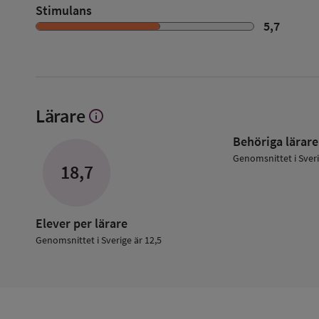
Stimulans
5,7
Lärare
info
Visa
mer
Behöriga lärare
om
Lärare
Genomsnittet i Sver
18,7
Elever per lärare
Genomsnittet i Sverige är 12,5