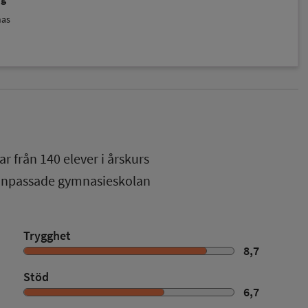
nas
ar från
140
elever i
årskurs
 anpassade gymnasieskolan
Trygghet
8,7
Stöd
6,7