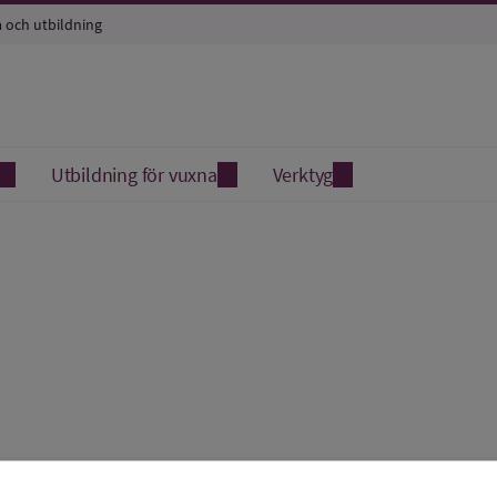
a och utbildning
Utbildning för vuxna
Verktyg