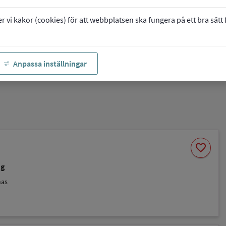
vi kakor (cookies) för att webbplatsen ska fungera på ett bra sätt fö
Anpassa inställningar
Spara
favorite
som
favorit
ng
nas