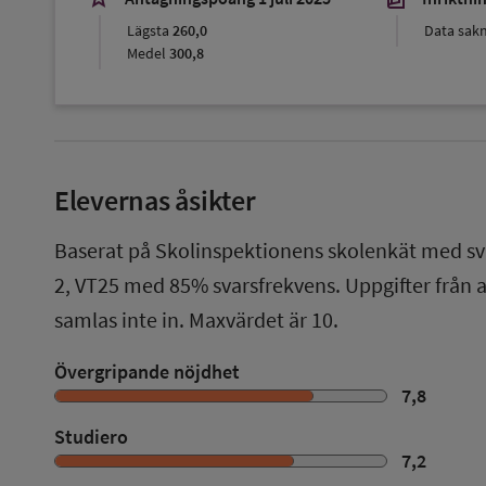
Lägsta
260,0
Data sak
Medel
300,8
Elevernas åsikter
Baserat på Skolinspektionens skolenkät med sv
2
,
VT25
med
85%
svarsfrekvens. Uppgifter från
samlas inte in. Maxvärdet är 10.
Övergripande nöjdhet
7,8
Studiero
7,2