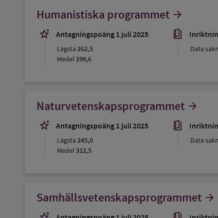
Humanistiska programmet
arrow_forward
stars_2
book_5
Antagningspoäng 1 juli 2025
Inriktni
Lägsta
262,5
Data sak
Medel
299,6
Naturvetenskapsprogrammet
arrow_forward
stars_2
book_5
Antagningspoäng 1 juli 2025
Inriktni
Lägsta
245,0
Data sak
Medel
312,5
Samhällsvetenskapsprogrammet
arrow_forward
stars_2
book_5
Antagningspoäng 1 juli 2025
Inriktni