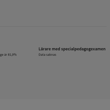
Lärare med specialpedagog­examen
ige är 81,9%
Data saknas