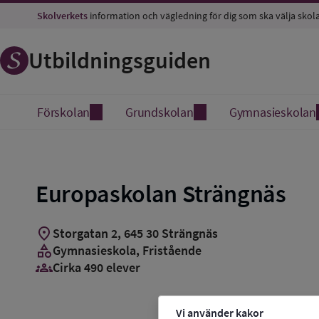
Skolverkets
information och vägledning för dig som ska välja skol
Utbildningsguiden
Förskolan
Grundskolan
Gymnasieskolan
Europaskolan Strängnäs
location_on
Storgatan 2
,
645
30
Strängnäs
category
Gymnasieskola
, Fristående
groups_3
Cirka 490 elever
Vi använder kakor