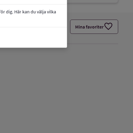
r dig. Här kan du välja vilka
favorite
Mina favoriter