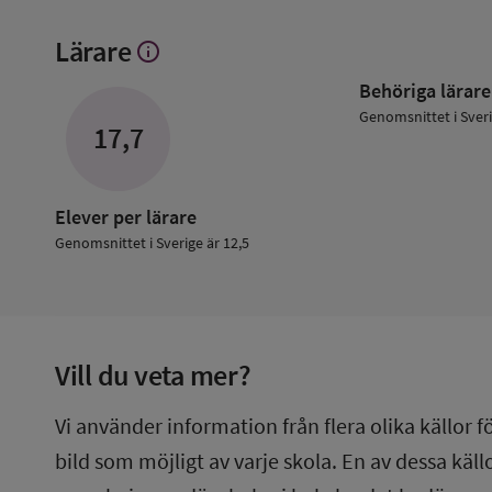
Lärare
info
Visa
mer
Behöriga lärare
om
Lärare
Genomsnittet i Sver
17,7
Elever per lärare
Genomsnittet i Sverige är 12,5
Vill du veta mer?
Vi använder information från flera olika källor f
bild som möjligt av varje skola. En av dessa käl