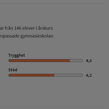
ar från
146
elever i
årskurs
 anpassade gymnasieskolan
Trygghet
8,3
Stöd
6,2