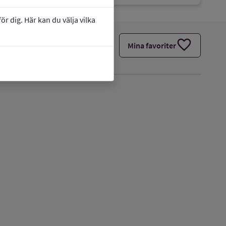
r dig. Här kan du välja vilka
favorite
Mina favoriter