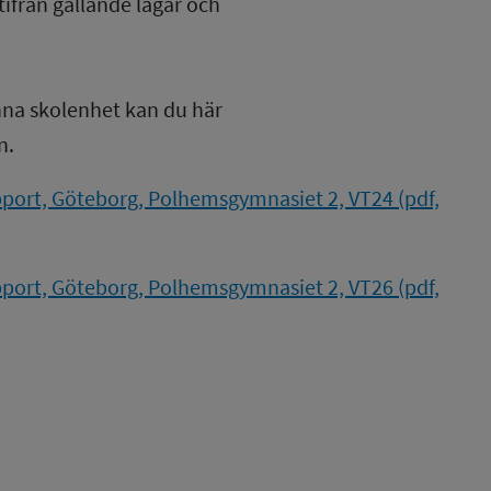
tifrån gällande lagar och
nna skolenhet kan du här
n.
port, Göteborg, Polhemsgymnasiet 2, VT24 (pdf,
port, Göteborg, Polhemsgymnasiet 2, VT26 (pdf,