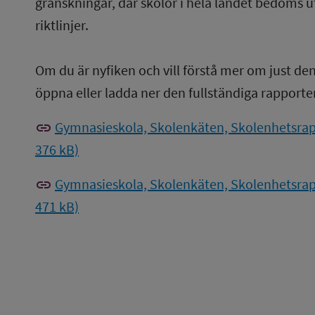
granskningar, där skolor i hela landet bedöms u
riktlinjer.
Om du är nyfiken och vill förstå mer om just de
öppna eller ladda ner den fullständiga rapporte
link
Gymnasieskola, Skolenkäten, Skolenhetsrap
376 kB)
link
Gymnasieskola, Skolenkäten, Skolenhetsrap
471 kB)