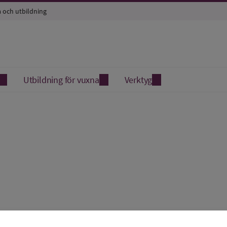
a och utbildning
Utbildning för vuxna
Verktyg