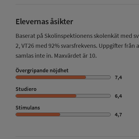
Elevernas åsikter
Baserat på Skolinspektionens skolenkät med sv
2
,
VT26
med
92%
svarsfrekvens. Uppgifter från
samlas inte in. Maxvärdet är 10.
Övergripande nöjdhet
7,4
Studiero
6,4
Stimulans
4,7