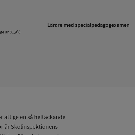
Lärare med specialpedagog­examen
ige är 81,9%
ör att ge en så heltäckande
lor är Skolinspektionens