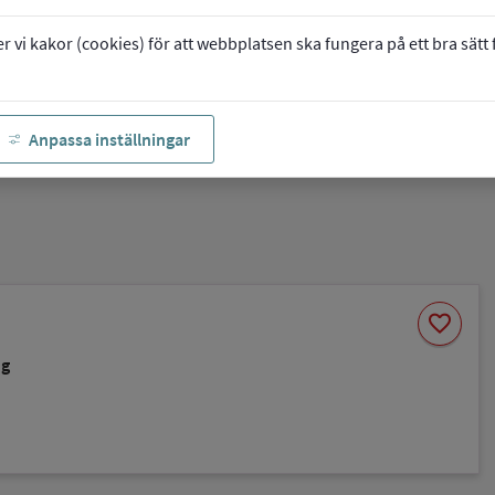
vi kakor (cookies) för att webbplatsen ska fungera på ett bra sätt fö
Anpassa inställningar
Spara
favorite
som
favorit
ng