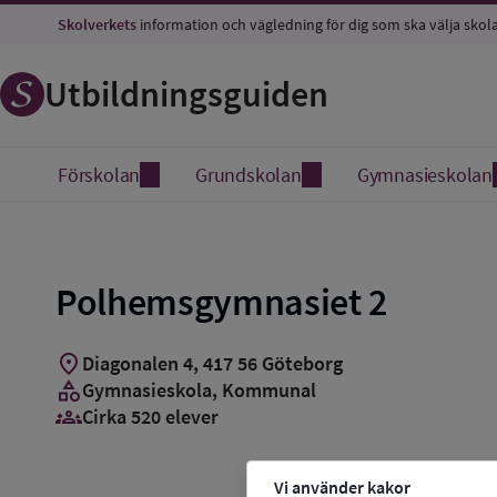
Skolverkets
information och vägledning för dig som ska välja skol
Utbildningsguiden
Förskolan
Grundskolan
Gymnasieskolan
Polhemsgymnasiet 2
location_on
Diagonalen 4
,
417
56
Göteborg
category
Gymnasieskola
, Kommunal
groups_3
Cirka 520 elever
Vi använder kakor