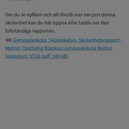
Om du är nyfiken och vill förstå mer om just denna
skolenhet kan du här öppna eller ladda ner den
fullständiga rapporten.
link
Gymnasieskola, Skolenkäten, Skolenhetsrapport,
Malmö, Drottning Blankas Gymnasieskola Malmö
Söderport, VT25 (pdf, 340 kB)