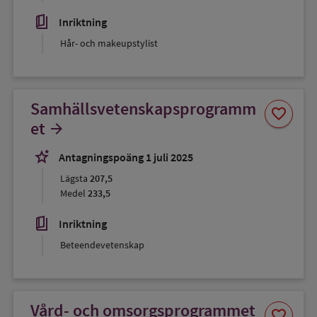
book_5
Inriktning
Hår- och makeupstylist
Samhällsvetenskapsprogramm
Spara
favorite
som
et
arrow_forward
favorit
stars_2
Antagningspoäng 1 juli 2025
Lägsta
207,5
Medel
233,5
book_5
Inriktning
Beteendevetenskap
Vård- och omsorgsprogrammet
Spara
favorite