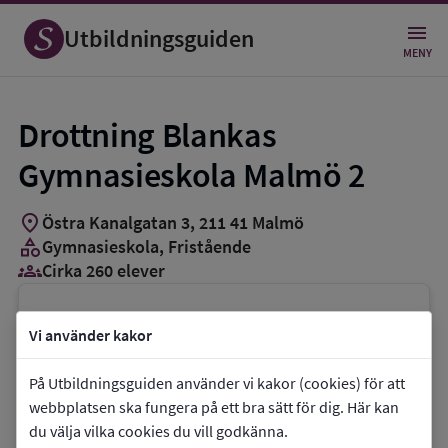
Utbildningsguiden
MENY
Drottning Blankas
Gymnasieskola Malmö 2
location_on
Östra Kanalgatan 3
,
211
41
Malmö
category
Gymnasieskola
, Fristående
groups_3
Cirka 260 elever
Vill du kontakta skolan?
Vi använder kakor
phone
Telefon:
040-204540
På Utbildningsguiden använder vi kakor (cookies) för att
mail
E-post:
malmo@dbgy.se
webbplatsen ska fungera på ett bra sätt för dig. Här kan
link
Webbplats:
Drottning Blankas
du välja vilka cookies du vill godkänna.