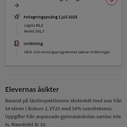
som
arrow_forward
favorit
stars_2
Antagningspoäng 1 juli 2025
Lägsta
82,5
Medel
191,7
book_5
Inriktning
Vård- och omsorgsprogrammet saknar inriktningar.
Elevernas åsikter
Baserat på Skolinspektionens skolenkät med svar från
54
elever i
årskurs 2
,
VT25
med
54%
svarsfrekvens.
Uppgifter från anpassade gymnasieskolan samlas inte
in. Maxvärdet är 10.