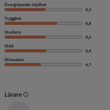
Övergripande nöjdhet
5,3
Trygghet
6,8
Studiero
5,3
Stöd
5,4
Stimulans
4,7
Lärare
info
Visa
mer
om
Lärare